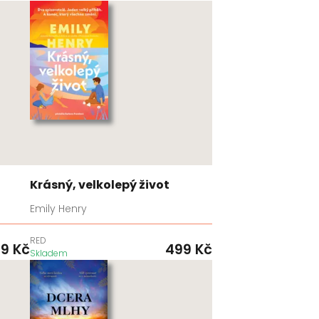
Krásný, velkolepý život
Emily Henry
RED
99
Kč
499
Kč
Skladem