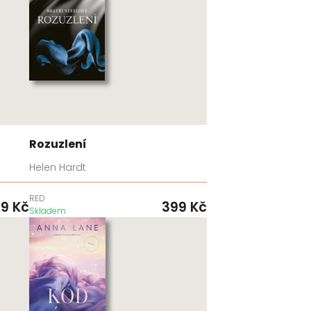
Rozuzlení
Helen Hardt
RED
99
Kč
399
Kč
Skladem