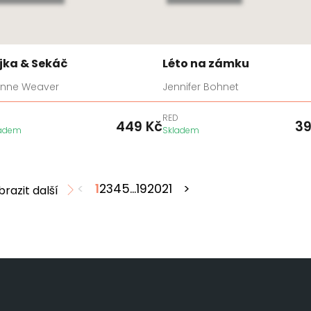
jka & Sekáč
Léto na zámku
ynne Weaver
Jennifer Bohnet
D
RED
449
Kč
3
ladem
Skladem
<
1
2
3
4
5
...
19
20
21
>
brazit další