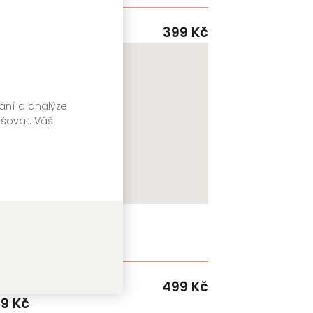
RED
99
Kč
399
Kč
Skladem
vání a analýze
pšovat. Váš
Pohlceni
Emily McIntire
RED
499
Kč
Skladem
99
Kč