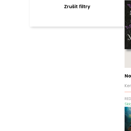
Den s tebou
Zrušit filtry
Dirty Air
Do temnoty
Doktoři
Domácí čarodějník
Duše
Emerald Bay
Eso
Ex na koštěti
No
Fletcherova univerzita
Hailee a Chase
Ker
Hanzovní rodinná sága
RE
Havraní bratrstvo
Sk
Hecate Cavendishová
Hravý duet
Hříšné hry