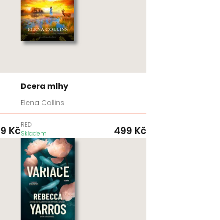
Dcera mlhy
Elena Collins
RED
99
Kč
499
Kč
Skladem