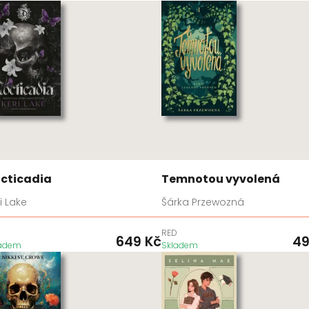
cticadia
Temnotou vyvolená
i Lake
Šárka Przewozná
D
RED
649
Kč
4
ladem
Skladem