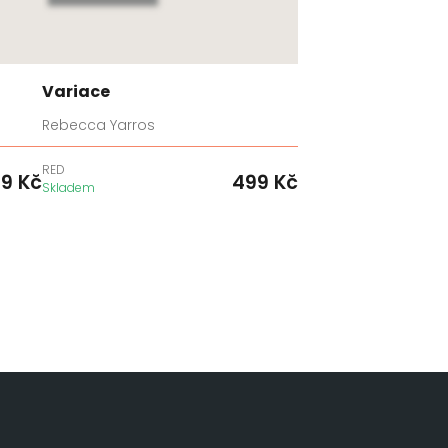
Variace
Rebecca Yarros
RED
99
Kč
499
Kč
Skladem