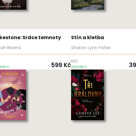
kestone: Srdce temnoty
Stín a kletba
rah Rivens
Sharon Lynn Fisher
D
RED
599
Kč
3
ladem
Skladem