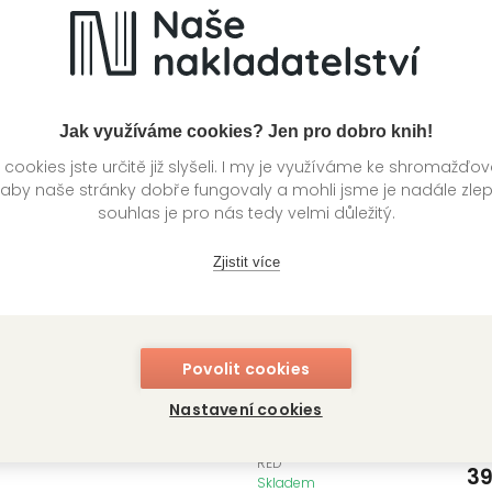
D
RED
399
Kč
3
ladem
Skladem
Jak využíváme cookies? Jen pro dobro knih!
ookies jste určitě již slyšeli. I my je využíváme ke shromažďo
 aby naše stránky dobře fungovaly a mohli jsme je nadále zle
souhlas je pro nás tedy velmi důležitý.
Zjistit více
cko nebeské
Prokletí Hecate
Povolit cookies
Cavendishové
e Roberts
Nastavení cookies
Paula Brackston
D
399
Kč
ladem
RED
3
Skladem