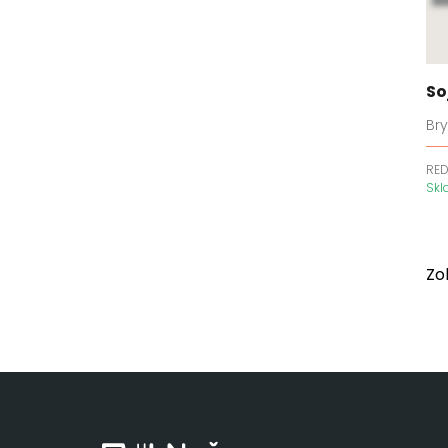
Krvavá nevěsta
Lakestone
Láska a důvěra
So
Láska v Galway
Láska z Green Valley
Br
Láska za všechny prachy
RE
Láska ze Soho
Sk
Lásky z ranče Lucky River
Lepší než ve filmu
Letní příběh
Zo
LOVE NXT
Lynnwood Falls
Made
Malá knihovna srdcí
Mala M
Materiální svět
Maxton Hall