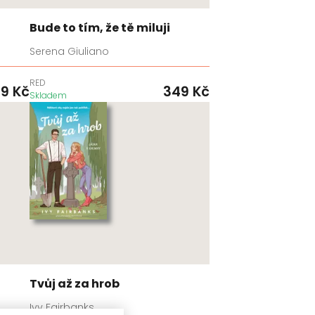
Bude to tím, že tě miluji
Serena Giuliano
RED
99
Kč
349
Kč
Skladem
Tvůj až za hrob
Ivy Fairbanks