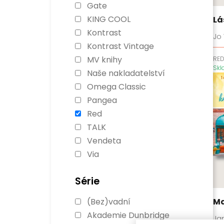
Gate
KING COOL
Lá
Kontrast
Jo
Kontrast Vintage
MV knihy
RE
Sk
Naše nakladatelství
Omega Classic
Pangea
Red
TALK
Vendeta
Via
Série
Ma
(Bez)vadní
Akademie Dunbridge
Ja