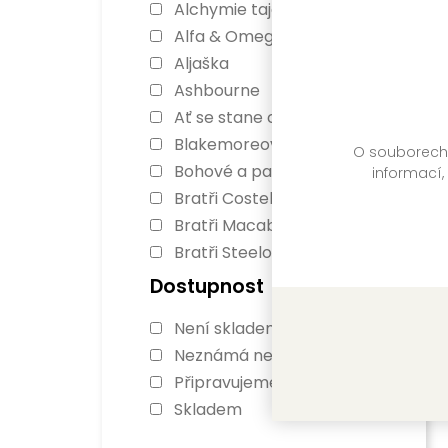
Alchymie tajemství
RE
Alfa & Omega
Sk
Aljaška
Ashbourne
Ať se stane cokoli
Blakemoreovi
O souborech c
Bohové a padouši
informací,
Bratři Costellovi
Bratři Macabovi
Bratři Steelové
BreakAway
Dostupnost
Cherry Hill
Ře
Není skladem
Chlapci z Avixu
Su
Neznámá nedostupnost
Cloverleighská farma
Připravujeme
Co když...
RE
Skladem
Dědictví havraního bratrstva
Sk
Démoni z Los Angeles