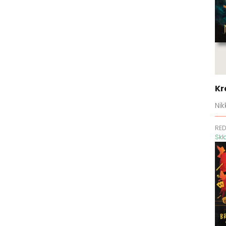
Hříšníci
Jenom ne...
Kde je...
Klub zavázaných očí
Klub zhýralců
Kočka a myš
Kolotoč
Kr
Koncovka
Nik
Korunovační klenoty
Královny a monstra
RE
Sk
Královská sága
Království havranů
Království kamene a vody
Království lží
Křehké pouto
Kroniky camorry
Kroniky zapovězené bouře