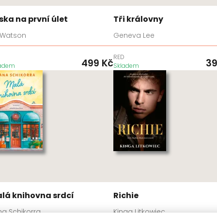
ska na první úlet
Tři královny
 Watson
Geneva Lee
D
RED
499
Kč
3
ladem
Skladem
lá knihovna srdcí
Richie
na Schikorra
Kinga Litkowiec