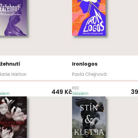
žehnutí
Ironlogos
lanie Harlow
Pavla Chejnová
D
RED
449
Kč
3
ladem
Skladem