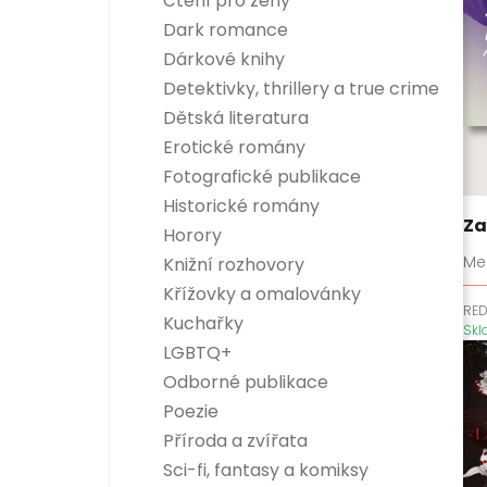
Čtení pro ženy
Dark romance
Dárkové knihy
Detektivky, thrillery a true crime
Detektivky
Dětská literatura
True crime
Dětská naučná
Erotické romány
Thrillery
Dětská beletrie
Fotografické publikace
Historické romány
Za
Horory
Me
Knižní rozhovory
Křížovky a omalovánky
RE
Kuchařky
Sk
LGBTQ+
Odborné publikace
Esoterika a duchovní svět
Poezie
Dítě, rodina a vztahy
Příroda a zvířata
Encyklopedie
Hobby
Sci-fi, fantasy a komiksy
Osobnosti