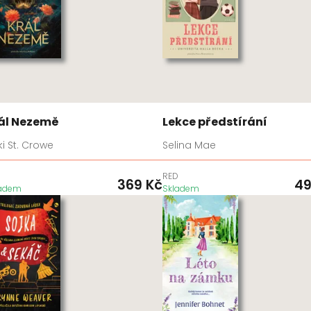
ál Nezemě
Lekce předstírání
ki St. Crowe
Selina Mae
D
RED
369
Kč
4
ladem
Skladem