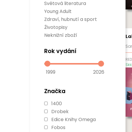
Sci-fi
Světová literatura
Rozvoj osobnosti
Fantasy
Divadelní hry
Business a management
Young Adult
Komiksy
Světová beletrie
Populárně naučné
Verneovky
Zdraví, hubnutí a sport
Historie
Gamebooky
Sport
Životopisy
Manga
Zdraví a hubnutí
Neknižní zboží
La
Sa
Rok vydání
RE
Sk
1999
2026
Značka
1400
Drobek
Edice Knihy Omega
Fobos