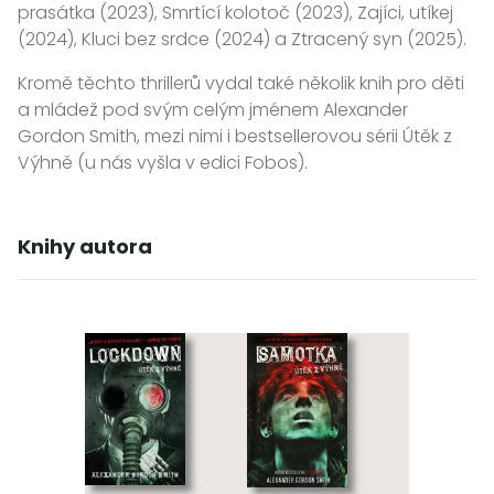
prasátka (2023), Smrtící kolotoč (2023), Zajíci, utíkej
(2024), Kluci bez srdce (2024) a Ztracený syn (2025).
Kromě těchto thrillerů vydal také několik knih pro děti
a mládež pod svým celým jménem Alexander
Gordon Smith, mezi nimi i bestsellerovou sérii Útěk z
Výhně (u nás vyšla v edici Fobos).
Knihy autora