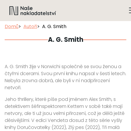
Domů
Autoři
A. G. Smith
A. G. Smith
A. G. Smith žije v Norwichi společně se svou ženou a
čtyřmi dcerami. Svou první knihu napsal v šesti letech.
Nebyla zrovna dobrá, ale byli v ní nadpřirození
netvoři.
Jeho thrillery, které píše pod jménem Alex Smith, s
detektivem šéfinspektorem Kettem v sobě také mají
netvory, ale ti už jsou velmi přirození, což je dělá ještě
děsivějšími. V edici Vendeta dosud z této série vyšly
knihy Doručovatelky (2022), Zlý pes (2022), Tři malá