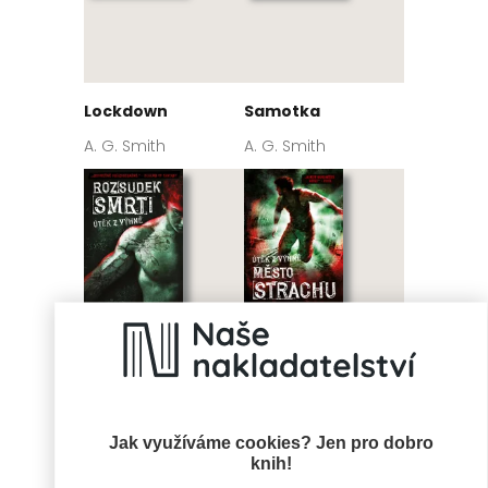
Lockdown
Samotka
A. G. Smith
A. G. Smith
Rozsudek smrti
Město strachu
Jak využíváme cookies? Jen pro dobro
knih!
A. G. Smith
A. G. Smith