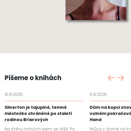
Píšeme o knihách
10.8.2026
6.8.2026
Silverton je tajuplné, temné
Dům na kopci znov
městečko chráněné po staletí
volném pokračován
rodinou Briarových
Hand
Na Knihu mrtvých jsem se těšil. Po
Hrůza v domě na ko