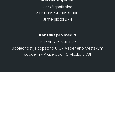
Bankovní spojení
Česká spořitelna
č.ú.: 0099447389/0800
Jsme plátci DPH
Kontakt pro média
T:
+420 779 998 877
Společnost je zapsána u OR, vedeného Městským
soudem v Praze oddíl C, vložka 81781