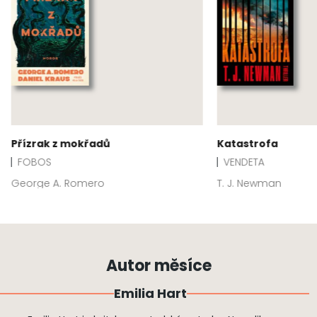
Přízrak z mokřadů
Katastrofa
FOBOS
VENDETA
George A. Romero
T. J. Newman
Autor měsíce
Emilia Hart