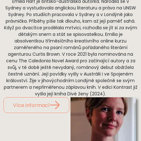
Emilia Hart je britsko-australská autorka. Narodila se v
Sydney a vystudovala anglickou literaturu a právo na UNSW
Sydney. Po studiích pracovala v Sydney a v Londýně jako
právnička. Příběhy píše tak dlouho, kam až její paměť sahá.
Když po dvacítce prodělala mrtvici, rozhodla se jít si za svým
dětským snem a stát se spisovatelkou. Emilia je
absolventkou tříměsíčního kreativního online kurzu
zaměřeného na psaní románů pořádaného literární
agenturou Curtis Brown. V roce 2021 byla nominována na
cenu The Caledonia Novel Award pro začínající autory a za
svůj, v té době ještě nevydaný, románový debut obdržela
čestné uznání. Její povídky vyšly v Austrálii i ve Spojeném
království. Žije v jihovýchodním Londýně společně se svým
partnerem a nepřiměřenou záplavou knih. V edici Kontrast již
vyšla její kniha Divé ženy (2024).
Více informací