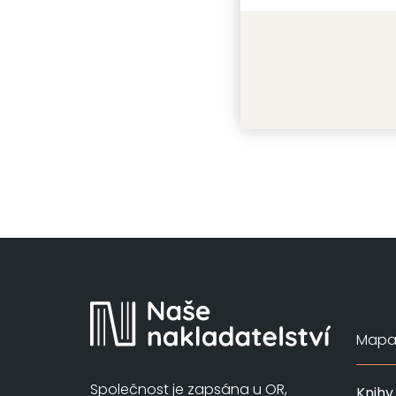
Město kn
Akram El-
Mapa 
Společnost je zapsána u OR,
Knihy