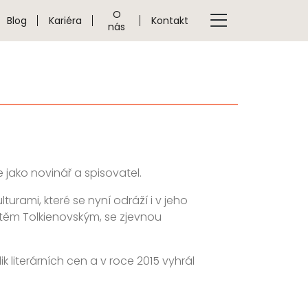
O
Blog
Kariéra
Kontakt
nás
jako novinář a spisovatel.
rami, které se nyní odráží i v jeho
těm Tolkienovským, se zjevnou
iterárních cen a v roce 2015 vyhrál