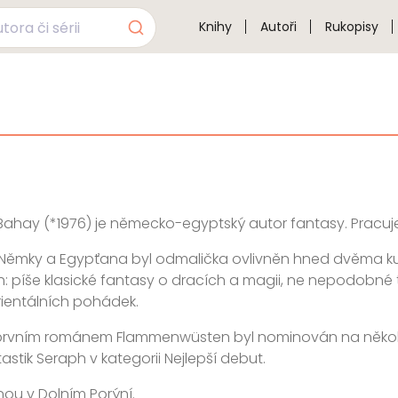
Knihy
Autoři
Rukopisy
Bahay (*1976) je německo-egyptský autor fantasy. Pracuje 
Němky a Egypťana byl odmalička ovlivněn hned dvěma kultu
 píše klasické fantasy o dracích a magii, ne nepodobné 
rientálních pohádek.
rvním románem Flammenwüsten byl nominován na několik l
astik Seraph v kategorii Nejlepší debut.
inou v Dolním Porýní.