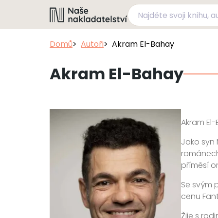
Domů
Autoři
Akram El-Bahay
Akram El-Bahay
Akram El-
Jako syn 
románech:
příměsí o
Se svým p
cenu Fant
Žije s rod