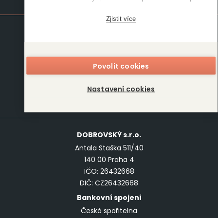
Mapa stránek
Zjistit více
Knihy
Autoři
Rukopisy
Foreign Rights
Blog
Kariéra
Povolit cookies
O nás
Kontakt
Nastavení cookies
Kontakt
DOBROVSKÝ
s.r.o.
Antala Staška 511/40
140 00 Praha 4
IČO: 26432668
DIČ: CZ26432668
Bankovní spojení
Česká spořitelna