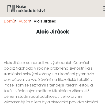
Domů
Autoři
Alois Jirásek
Alois Jirásek
Alois Jirásek se narodil ve východních Čechách
poblíž Náchoda v rodině drobného živnostníka s
tradičními selskými kořeny. Po ukončení gymnázia
pokračoval ve vzdělávání na filozofické fakultě v
Praze. Tam se seznámil s tehdejší literární elitou a
také s věhlasným malířem Mikolášem Alšem. Již
během studií začal publikovat. Jeho prvním
významnějším dílem byla historická povídka Skaláci.