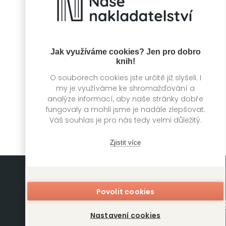
Jak využíváme cookies? Jen pro dobro
knih!
Staré pověsti
O souborech cookies jste určitě již slyšeli. I
české
my je využíváme ke shromažďování a
Alois Jirásek
analýze informací, aby naše stránky dobře
fungovaly a mohli jsme je nadále zlepšovat.
Váš souhlas je pro nás tedy velmi důležitý.
Zjistit více
Povolit cookies
Nastavení cookies
Mapa stránek