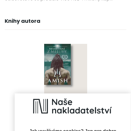
Knihy autora
Nesmrtelní z
Meluhy
Jak využíváme cookies? Jen pro dobro