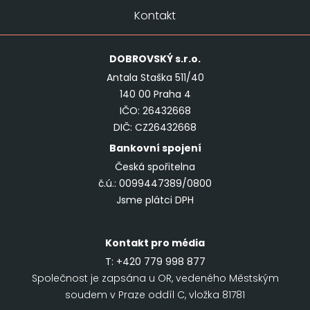
Kontakt
DOBROVSKÝ
s.r.o.
Antala Staška 511/40
140 00 Praha 4
IČO: 26432668
DIČ: CZ26432668
Bankovní spojení
Česká spořitelna
č.ú.: 0099447389/0800
Jsme plátci DPH
Kontakt pro média
T:
+420 779 998 877
Společnost je zapsána u OR, vedeného Městským
soudem v Praze oddíl C, vložka 81781