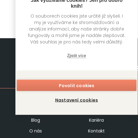
Amish Tripathi
knih!
O souborech cookies jste určitě již slyšeli. I
my je využíváme ke shromažďování a
analýze informací, aby naše stránky dobře
fungovaly a mohli jsme je nadále zlepšovat.
Váš souhlas je pro nás tedy velmi důležitý.
Zjistit více
Mapa stránek
Povolit cookies
Knihy
Autoři
Nastavení cookies
Rukopisy
Foreign Rights
Blog
Kariéra
O nás
Kontakt