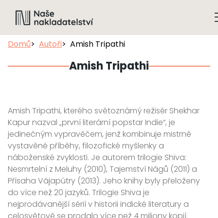
Domů
Autoři
Amish Tripathi
Amish Tripathi
Amish Tripathi, kterého světoznámý režisér Shekhar
Kapur nazval „první literární popstar Indie“, je
jedinečným vypravěčem, jenž kombinuje mistrně
vystavěné příběhy, filozofické myšlenky a
náboženské zvyklosti. Je autorem trilogie Shiva:
Nesmrtelní z Meluhy (2010), Tajemství Nágů (2011) a
Přísaha Vájapútry (2013). Jeho knihy byly přeloženy
do více než 20 jazyků. Trilogie Shiva je
nejprodávanější sérií v historii indické literatury a
celosvětově se prodalo více než 4 miliony kopií.