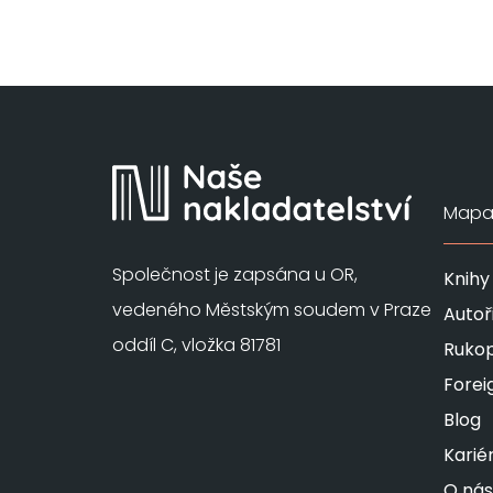
Mapa 
Společnost je zapsána u OR,
Knihy
vedeného Městským soudem v Praze
Autoř
oddíl C, vložka 81781
Rukop
Forei
Blog
Karié
O nás