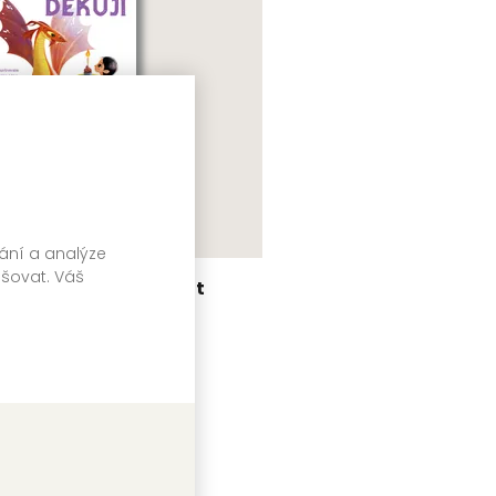
vání a analýze
pšovat. Váš
auč svého draka říkat
ĚKUJI
nna Láng