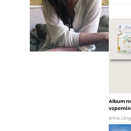
Album mý
vzpomín
Anna Láng