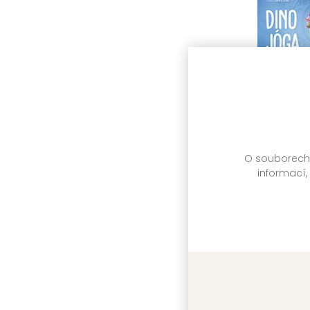
O souborech c
informací,
Dino jóg
Anna Láng