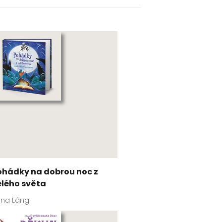
ohádky na dobrou noc z
elého světa
nna Láng