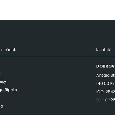
stránek
Kontakt
DOBROV
i
Antala St
isy
140 00 P
gn Rights
IČO: 264
DIČ: CZ2
ra