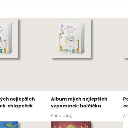
ch nejlepších
Album mých nejlepších
P
ek: chlapeček
vzpomínek: holčička
c
Anna Láng
A