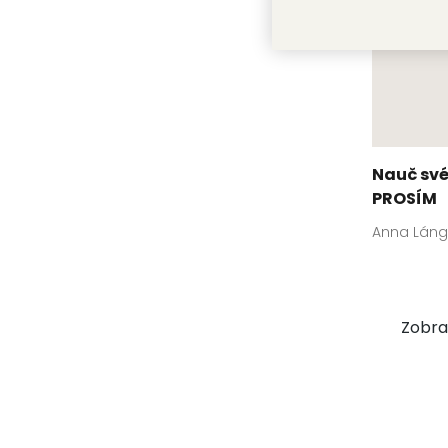
Nauč své
PROSÍM
Anna Láng
Zobraz