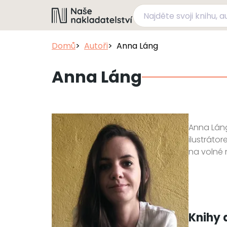
Domů
Autoři
Anna Láng
Anna Láng
Anna Láng
ilustrátor
na volné 
Knihy 