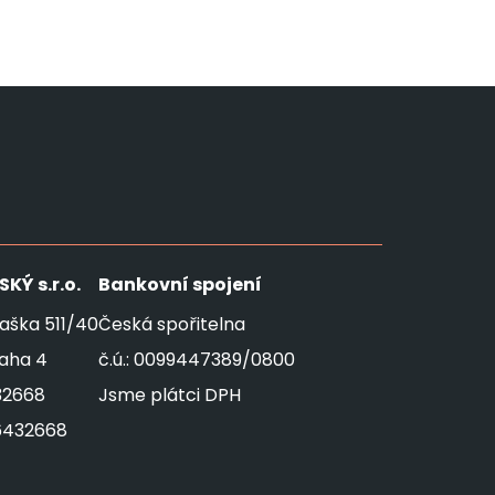
SKÝ
s.r.o.
Bankovní spojení
aška 511/40
Česká spořitelna
raha 4
č.ú.: 0099447389/0800
32668
Jsme plátci DPH
6432668