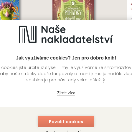
Jak využíváme cookies? Jen pro dobro knih!
ookies jste určitě již slyšeli. I my je využíváme ke shromažďo
 aby naše stránky dobře fungovaly a mohli jsme je nadále zle
a
Pětiminutové pohádky na
N
souhlas je pro nás tedy velmi důležitý.
dobrou noc
D
Zjistit více
Anna Láng
A
Povolit cookies