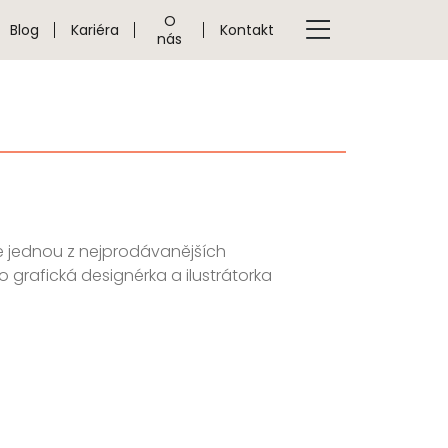
O
Blog
Kariéra
Kontakt
nás
e jednou z nejprodávanějších
ako grafická designérka a ilustrátorka