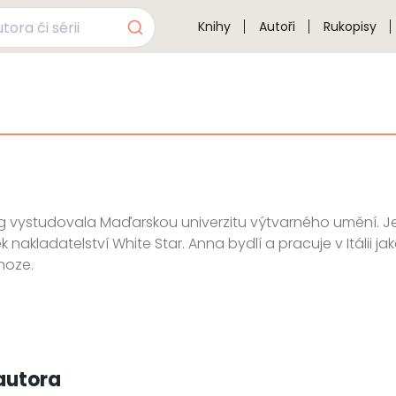
Knihy
Autoři
Rukopisy
 vystudovala Maďarskou univerzitu výtvarného umění. J
ek nakladatelství White Star. Anna bydlí a pracuje v Itálii j
noze.
autora