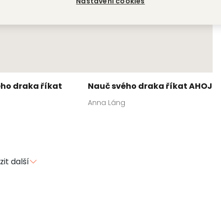
Nastavení cookies
ho draka říkat
Nauč svého draka říkat AHOJ
Anna Láng
it další