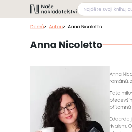
Domů
Autoři
Anna Nicoletto
Anna Nicoletto
Anna Nico
románů, z n
Tato milo
především
přítomná 
Edoardo j
rivalem. O