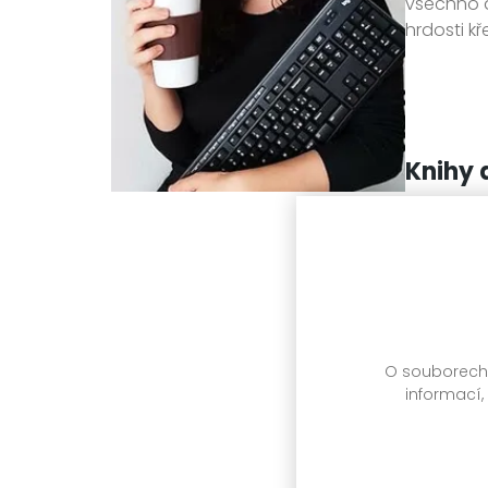
všechno d
hrdosti k
Knihy 
O souborech c
informací,