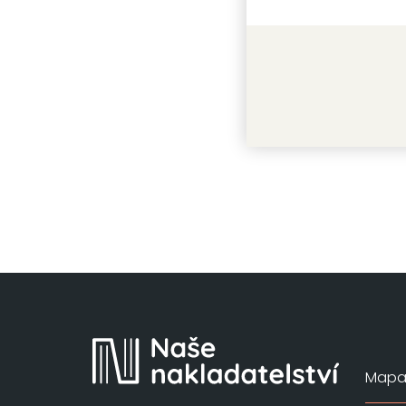
Kancl po
Anna Nicol
Mapa 