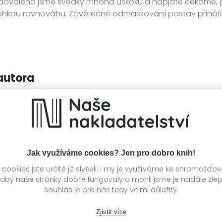
ovoleno jsme svědky mnoha úskoků a napjatě čekáme, po k
řehkou rovnováhu. Závěrečné odmaskování postav přináší
autora
Jak využíváme cookies? Jen pro dobro knih!
ookies jste určitě již slyšeli. I my je využíváme ke shromažďo
 aby naše stránky dobře fungovaly a mohli jsme je nadále zle
souhlas je pro nás tedy velmi důležitý.
Zjistit více