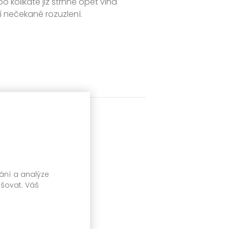
olikáté již strhne opět vlna
 nečekané rozuzlení.
vání a analýze
pšovat. Váš