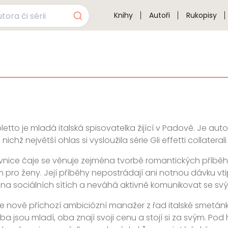
Knihy
Autoři
Rukopisy
letto je mladá italská spisovatelka žijící v Padově. Je au
ichž největší ohlas si vysloužila série Gli effetti collaterali d
vnice čaje se věnuje zejména tvorbě romantických příběh
 pro ženy. Její příběhy nepostrádají ani notnou dávku vtip
na sociálních sítích a neváhá aktivně komunikovat se svý
e nově příchozí ambiciózní manažer z řad italské smetánky,
ba jsou mladí, oba znají svoji cenu a stojí si za svým. Pod 