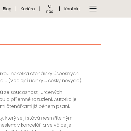
O
Blog
Kariéra
Kontakt
nás
torkou několika čtenářsky úspěšných
i... (Vedlejší účinky..., česky nevyšlo).
ů ze současnosti, určených
u a příjemné rozuzlení. Autorka je
mi čtenářkami již během psaní.
 který se jí stává nesmiřitelným
heslem: v kanceláři a ve válce je