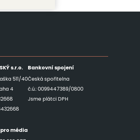
SKÝ
s.r.o.
Bankovní spojení
aška 511/40
Česká spořitelna
raha 4
č.ú.: 0099447389/0800
32668
Jsme plátci DPH
6432668
 pro média