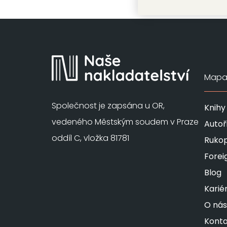
Mapa 
Společnost je zapsána u OR,
Knihy
vedeného Městským soudem v Praze
Autoř
oddíl C, vložka 81781
Rukop
Forei
Blog
Karié
O nás
Konta