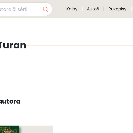
Knihy
Autoři
Rukopisy
Turan
autora