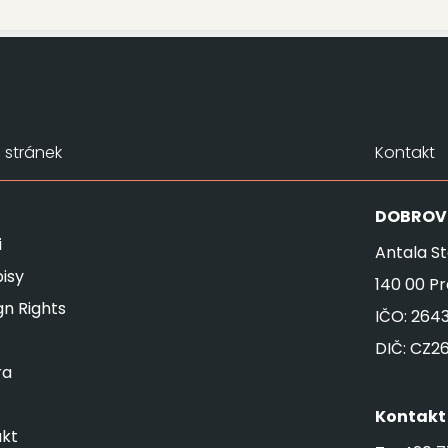
stránek
Kontakt
DOBROV
i
Antala St
isy
140 00 P
gn Rights
IČO: 264
DIČ: CZ2
ra
Kontakt
kt