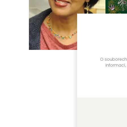
O souborech c
informací,
Dinosauř
Anusuya C