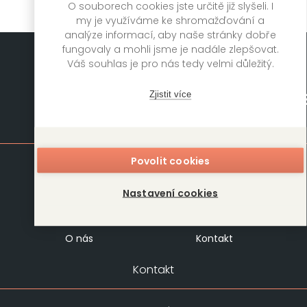
O souborech cookies jste určitě již slyšeli. I
my je využíváme ke shromažďování a
analýze informací, aby naše stránky dobře
fungovaly a mohli jsme je nadále zlepšovat.
Váš souhlas je pro nás tedy velmi důležitý.
Zjistit více
Mapa stránek
Povolit cookies
Knihy
Autoři
Rukopisy
Foreign Rights
Nastavení cookies
Blog
Kariéra
O nás
Kontakt
Kontakt