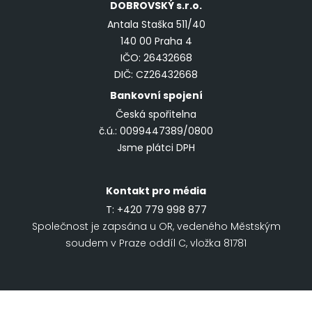
DOBROVSKÝ
s.r.o.
Antala Staška 511/40
140 00 Praha 4
IČO: 26432668
DIČ: CZ26432668
Bankovní spojení
Česká spořitelna
č.ú.: 0099447389/0800
Jsme plátci DPH
Kontakt pro média
T:
+420 779 998 877
Společnost je zapsána u OR, vedeného Městským
soudem v Praze oddíl C, vložka 81781