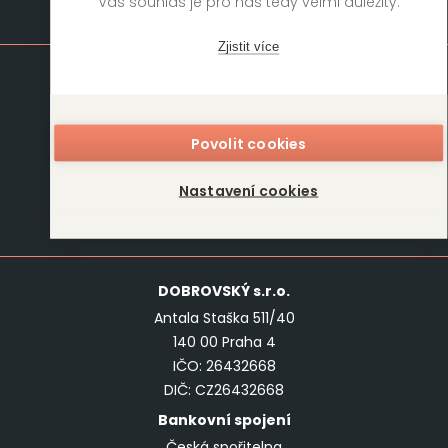
Váš souhlas je pro nás tedy velmi důležitý.
Mapa stránek
Zjistit více
Knihy
Autoři
Rukopisy
Foreign Rights
Povolit cookies
Blog
Kariéra
O nás
Kontakt
Nastavení cookies
Kontakt
DOBROVSKÝ
s.r.o.
Antala Staška 511/40
140 00 Praha 4
IČO: 26432668
DIČ: CZ26432668
Bankovní spojení
Česká spořitelna