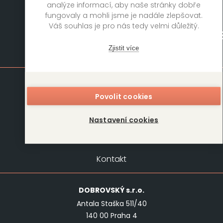
analýze informací, aby naše stránky dobře
fungovaly a mohli jsme je nadále zlepšovat.
Váš souhlas je pro nás tedy velmi důležitý.
Zjistit více
Mapa stránek
Knihy
Autoři
Povolit cookies
Rukopisy
Foreign Rights
Blog
Kariéra
Nastavení cookies
O nás
Kontakt
Kontakt
DOBROVSKÝ
s.r.o.
Antala Staška 511/40
140 00 Praha 4