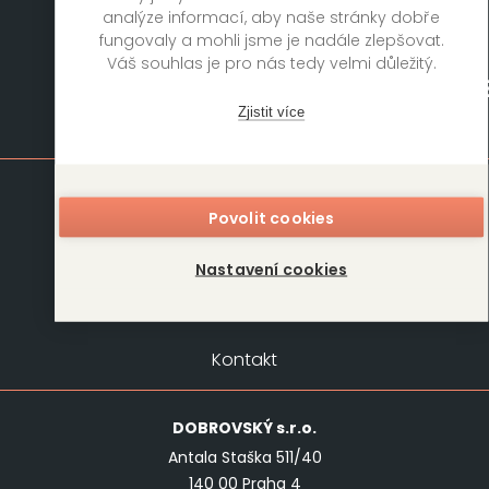
analýze informací, aby naše stránky dobře
fungovaly a mohli jsme je nadále zlepšovat.
Váš souhlas je pro nás tedy velmi důležitý.
Zjistit více
Mapa stránek
Knihy
Autoři
Povolit cookies
Rukopisy
Foreign Rights
Nastavení cookies
Blog
Kariéra
O nás
Kontakt
Kontakt
DOBROVSKÝ
s.r.o.
Antala Staška 511/40
140 00 Praha 4