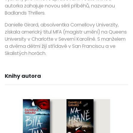
autorka zahajuje novou sérii příběhů, nazvanou
Badlands Thrillers.
Danielle Girard, absolventka Cornellovy Univerzity,
získala americký titul MFA (magistr umění) na Queens
University v Charlotte v Severní Karolíně. S manželem
a dvěma dětmi žijí střídavě v San Franciscu a ve
Skalistých horách.
Knihy autora