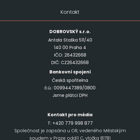
Kontakt
DOBROVSKÝ
s.r.o.
Antala Staška 511/40
140 00 Praha 4
IČO: 26432668
DIČ: CZ26432668
Bankovní spojení
Česká spořitelna
č.ú.: 0099447389/0800
Jsme plátci DPH
Kontakt pro média
T:
+420 779 998 877
Společnost je zapsána u OR, vedeného Městským
soudem v Praze oddíl C, vložka 81781