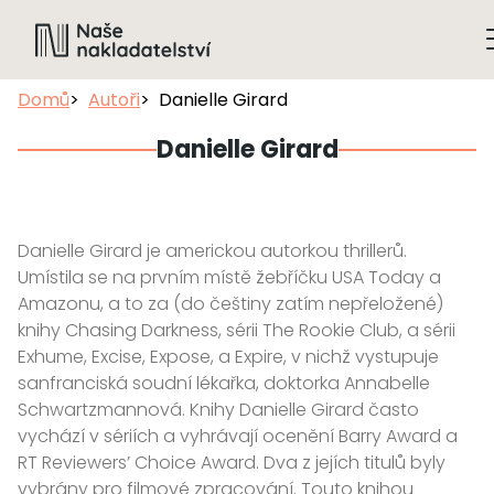
Domů
Autoři
Danielle Girard
Danielle Girard
Danielle Girard je americkou autorkou thrillerů.
Umístila se na prvním místě žebříčku USA Today a
Amazonu, a to za (do češtiny zatím nepřeložené)
knihy Chasing Darkness, sérii The Rookie Club, a sérii
Exhume, Excise, Expose, a Expire, v nichž vystupuje
sanfranciská soudní lékařka, doktorka Annabelle
Schwartzmannová. Knihy Danielle Girard často
vychází v sériích a vyhrávají ocenění Barry Award a
RT Reviewers’ Choice Award. Dva z jejích titulů byly
vybrány pro filmové zpracování. Touto knihou