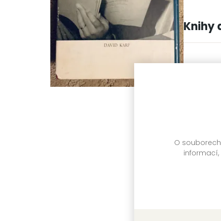
Knihy 
O souborech c
informací,
Jeden