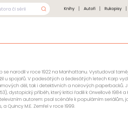
Knihy
Autoři
Rukopisy
p se narodil v roce 1922 na Manhattanu. Vystudoval taměj
užil u spojařů. V padesátých a šedesátých letech Karp vyd
mových děl, tak i detektivních a noirových paperbacků.
3), dystopický příběh, který kritici řadili k Orwellově 1984 a 
elevizním autorem: psal scénáře k populárním seriálům, j
, a Quincy M.E. Zemřel v roce 1999.