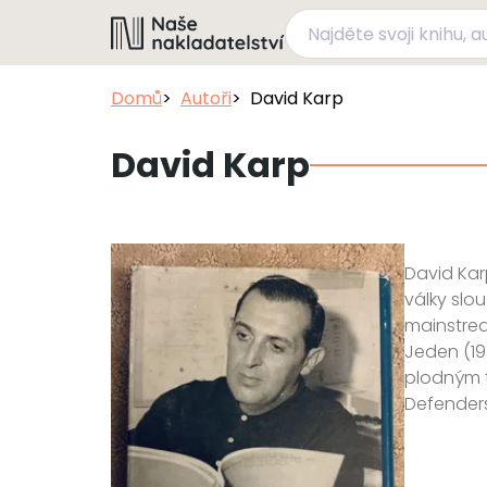
Domů
Autoři
David Karp
David Karp
David Kar
války slo
mainstrea
Jeden (195
plodným t
Defenders