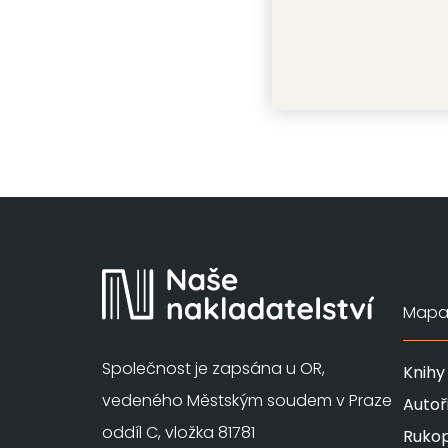
David Kar
Mapa 
Společnost je zapsána u OR,
Knihy
vedeného Městským soudem v Praze
Autoř
oddíl C, vložka 81781
Rukop