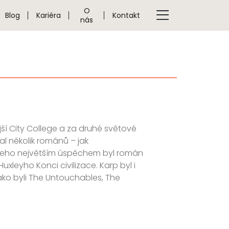
O
Blog
Kariéra
Kontakt
nás
ší City College a za druhé světové
al několik románů – jak
 Jeho největším úspěchem byl román
Huxleyho Konci civilizace. Karp byl i
ako byli The Untouchables, The