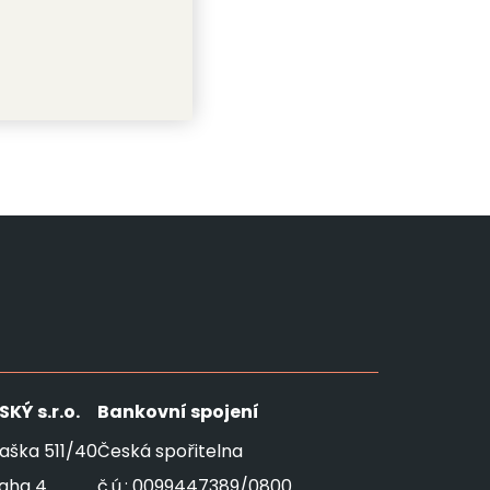
SKÝ
s.r.o.
Bankovní spojení
aška 511/40
Česká spořitelna
raha 4
č.ú.: 0099447389/0800