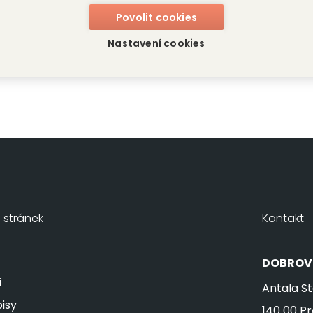
p
Povolit cookies
Nastavení cookies
stránek
Kontakt
DOBROV
i
Antala St
isy
140 00 P