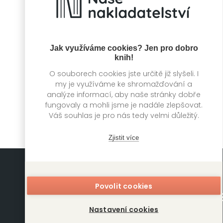
Jak využíváme cookies? Jen pro dobro
365 kuriozit na
knih!
dobrou noc
O souborech cookies jste určitě již slyšeli. I
Edward Brooke-
my je využíváme ke shromažďování a
Hitching
analýze informací, aby naše stránky dobře
fungovaly a mohli jsme je nadále zlepšovat.
Váš souhlas je pro nás tedy velmi důležitý.
Zjistit více
Povolit cookies
Nastavení cookies
Mapa stránek