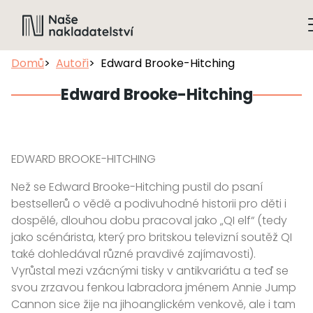
Domů
Autoři
Edward Brooke-Hitching
Edward Brooke-Hitching
EDWARD BROOKE-HITCHING
Než se Edward Brooke-Hitching pustil do psaní
bestsellerů o vědě a podivuhodné historii pro děti i
dospělé, dlouhou dobu pracoval jako „QI elf“ (tedy
jako scénárista, který pro britskou televizní soutěž QI
také dohledával různé pravdivé zajímavosti).
Vyrůstal mezi vzácnými tisky v antikvariátu a teď se
svou zrzavou fenkou labradora jménem Annie Jump
Cannon sice žije na jihoanglickém venkově, ale i tam