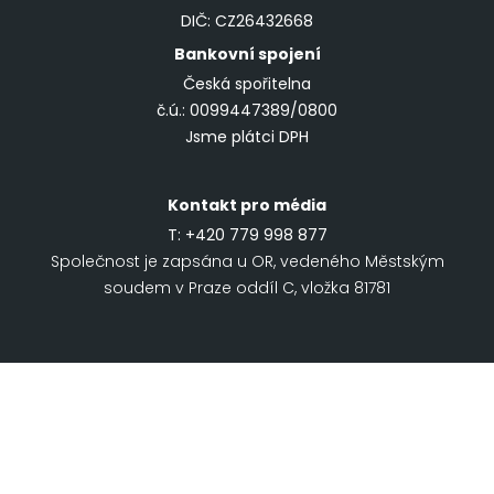
DIČ: CZ26432668
Bankovní spojení
Česká spořitelna
č.ú.: 0099447389/0800
Jsme plátci DPH
Kontakt pro média
T:
+420 779 998 877
Společnost je zapsána u OR, vedeného Městským
soudem v Praze oddíl C, vložka 81781