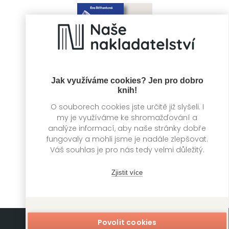
Jak využíváme cookies? Jen pro dobro
knih!
O souborech cookies jste určitě již slyšeli. I
my je využíváme ke shromažďování a
analýze informací, aby naše stránky dobře
Můry
fungovaly a mohli jsme je nadále zlepšovat.
Eva Střihavková
Váš souhlas je pro nás tedy velmi důležitý.
Zjistit více
Povolit cookies