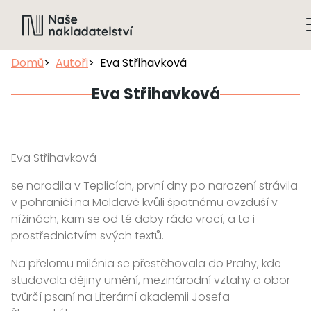
Domů
Autoři
Eva Střihavková
Eva Střihavková
Eva Střihavková
se narodila v Teplicích, první dny po narození strávila
v pohraničí na Moldavě kvůli špatnému ovzduší v
nížinách, kam se od té doby ráda vrací, a to i
prostřednictvím svých textů.
Na přelomu milénia se přestěhovala do Prahy, kde
studovala dějiny umění, mezinárodní vztahy a obor
tvůrčí psaní na Literární akademii Josefa