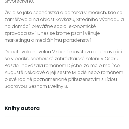
Škvoreckého.
Živila se jako scenáristka a editorka v médiích, kde se
zaměřovala na oblast Kavkazu, Středního východu a
na domácí, převážně socio-ekonomické
zpravodajství. Dnes se kromě psaní věnuje
marketingu a mediálnímu poradenství.
Debutovala novelou Vzácná návštěva odehrávající
se v podkrušnohorské zahrádkářské kolonii v Oseku.
Později navázala románem Dýchej za mě o malířce
Augustě Nekolové a její sestře Miladě nebo románem
o své rodině poznamenané příbuzenstvím s Lídou
Baarovou, Seznam Evelíny B.
Knihy autora