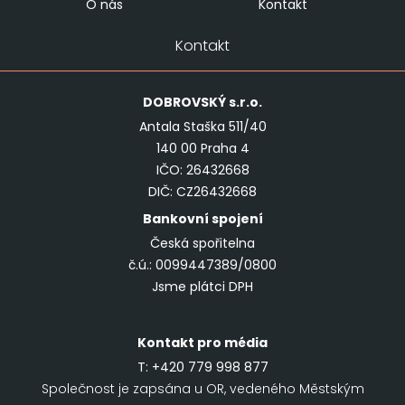
O nás
Kontakt
Kontakt
DOBROVSKÝ
s.r.o.
Antala Staška 511/40
140 00 Praha 4
IČO: 26432668
DIČ: CZ26432668
Bankovní spojení
Česká spořitelna
č.ú.: 0099447389/0800
Jsme plátci DPH
Kontakt pro média
T:
+420 779 998 877
Společnost je zapsána u OR, vedeného Městským