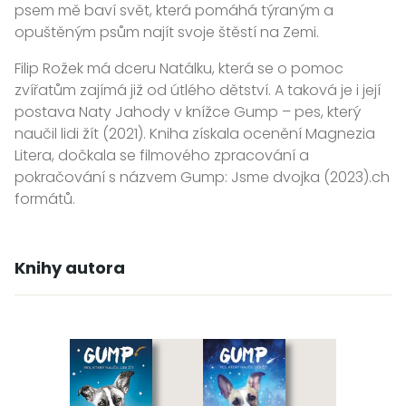
psem mě baví svět, která pomáhá týraným a
opuštěným psům najít svoje štěstí na Zemi.
Filip Rožek má dceru Natálku, která se o pomoc
zvířatům zajímá již od útlého dětství. A taková je i její
postava Naty Jahody v knížce Gump – pes, který
naučil lidi žít (2021). Kniha získala ocenění Magnezia
Litera, dočkala se filmového zpracování a
pokračování s názvem Gump: Jsme dvojka (2023).ch
formátů.
Knihy autora