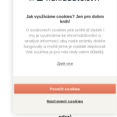
Jak využíváme cookies? Jen pro dobro
GUMP: Filmový
Gump - psí diář
knih!
příběh
Filip Rožek
O souborech cookies jste určitě již slyšeli. I
Filip Rožek, Lukáš
my je využíváme ke shromažďování a
Fišer, F.A. Brabec
analýze informací, aby naše stránky dobře
fungovaly a mohli jsme je nadále zlepšovat.
Váš souhlas je pro nás tedy velmi důležitý.
Zjistit více
Povolit cookies
Nastavení cookies
Gump: Jsme
Gump: Jsme
dvojka
dvojka (limitovaná
edice)