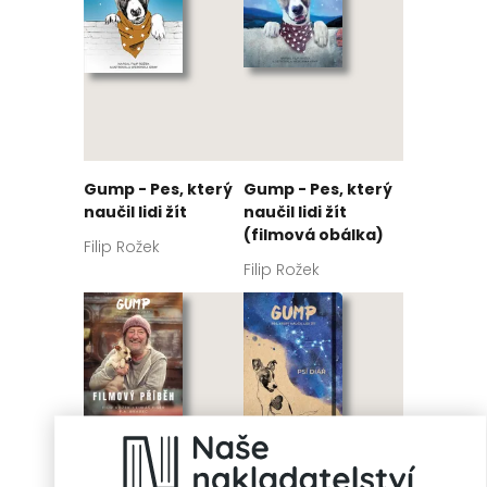
Gump - Pes, který
Gump - Pes, který
naučil lidi žít
naučil lidi žít
(filmová obálka)
Filip Rožek
Filip Rožek