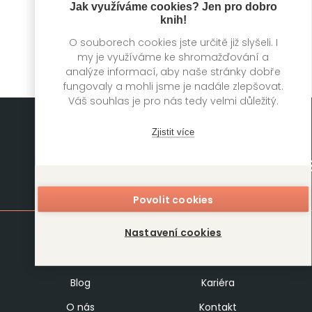
Jak využíváme cookies? Jen pro dobro
Fiona Davis
knih!
O souborech cookies jste určitě již slyšeli. I
my je využíváme ke shromažďování a
analýze informací, aby naše stránky dobře
fungovaly a mohli jsme je nadále zlepšovat.
Váš souhlas je pro nás tedy velmi důležitý.
Zjistit více
Mapa stránek
Povolit cookies
Nastavení cookies
Knihy
Autoři
Rukopisy
Foreign Rights
Blog
Kariéra
O nás
Kontakt