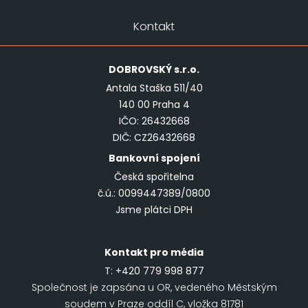
Kontakt
DOBROVSKÝ
s.r.o.
Antala Staška 511/40
140 00 Praha 4
IČO: 26432668
DIČ: CZ26432668
Bankovní spojení
Česká spořitelna
č.ú.: 0099447389/0800
Jsme plátci DPH
Kontakt pro média
T:
+420 779 998 877
Společnost je zapsána u OR, vedeného Městským
soudem v Praze oddíl C, vložka 81781