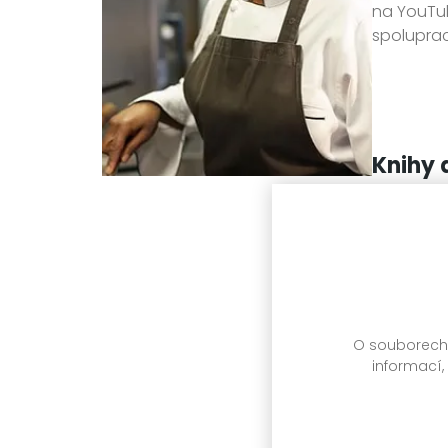
na YouTub
spoluprac
Knihy 
O souborech c
informací,