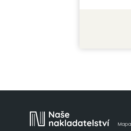
Indická 
Hari Ghotr
Mapa 