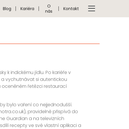
O
Blog
Kariéra
Kontakt
nás
y k indickému jídlu. Po kariéře v
t a vychutnávat si autentickou
ou oceněném řetězci restaurací
by bylo vaření co nejjednodušší.
ghotra.co.uk), pravidelně přispívá do
The Guardian a na televizních
ílí recepty ve své vlastní aplikaci a