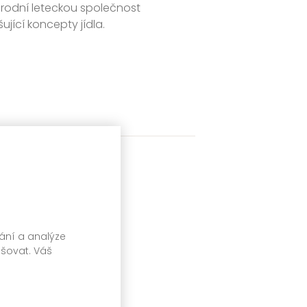
rodní leteckou společnost
jící koncepty jídla.
vání a analýze
pšovat. Váš