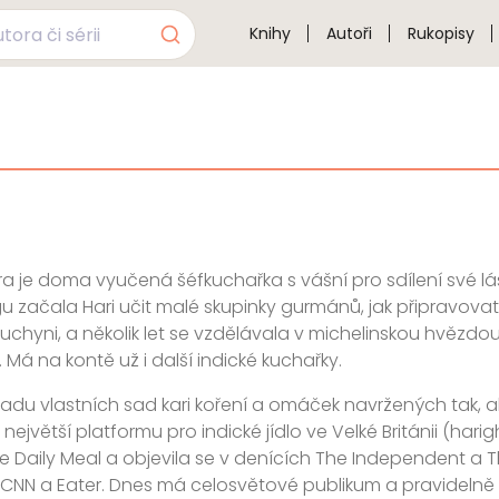
Knihy
Autoři
Rukopisy
a je doma vyučená šéfkuchařka s vášní pro sdílení své lásk
u začala Hari učit malé skupinky gurmánů, jak připravova
kuchyni, a několik let se vzdělávala v michelinskou hvězd
 Má na kontě už i další indické kuchařky.
adu vlastních sad kari koření a omáček navržených tak, a
největší platformu pro indické jídlo ve Velké Británii (hari
e Daily Meal a objevila se v denících The Independent a 
 CNN a Eater. Dnes má celosvětové publikum a pravidelně sd