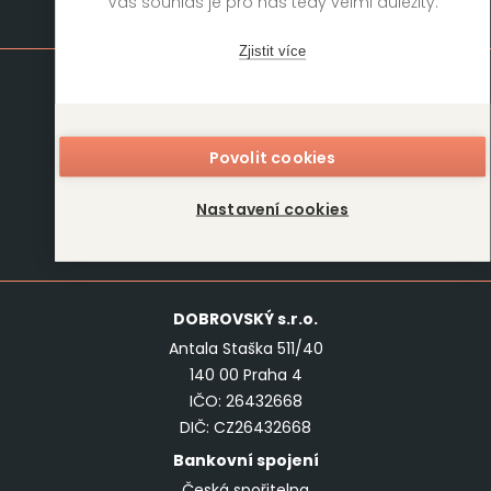
Váš souhlas je pro nás tedy velmi důležitý.
Mapa stránek
Zjistit více
Knihy
Autoři
Rukopisy
Foreign Rights
Povolit cookies
Blog
Kariéra
O nás
Kontakt
Nastavení cookies
Kontakt
DOBROVSKÝ
s.r.o.
Antala Staška 511/40
140 00 Praha 4
IČO: 26432668
DIČ: CZ26432668
Bankovní spojení
Česká spořitelna