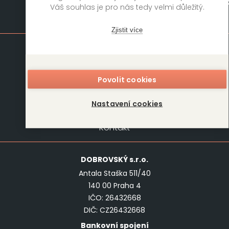
Váš souhlas je pro nás tedy velmi důležitý.
Mapa stránek
Zjistit více
Knihy
Autoři
Rukopisy
Foreign Rights
Povolit cookies
Blog
Kariéra
Nastavení cookies
O nás
Kontakt
Kontakt
DOBROVSKÝ
s.r.o.
Antala Staška 511/40
140 00 Praha 4
IČO: 26432668
DIČ: CZ26432668
Bankovní spojení