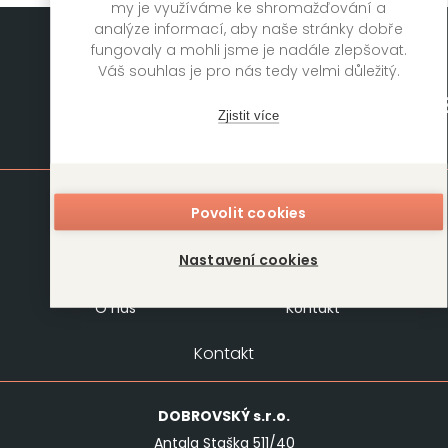
my je využíváme ke shromažďování a
analýze informací, aby naše stránky dobře
fungovaly a mohli jsme je nadále zlepšovat.
Váš souhlas je pro nás tedy velmi důležitý.
Zjistit více
Mapa stránek
Knihy
Autoři
Povolit cookies
Rukopisy
Foreign Rights
Nastavení cookies
Blog
Kariéra
O nás
Kontakt
Kontakt
DOBROVSKÝ
s.r.o.
Antala Staška 511/40