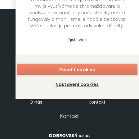
my je využíváme ke shromažďování a
analýze informací, aby naše stránky dobře
fungovaly a mohli jsme je nadále zlepšovat.
Váš souhlas je pro nás tedy velmi důležitý.
Zjistit více
Mapa stránek
Povolit cookies
Knihy
Autoři
Rukopisy
Foreign Rights
Nastavení cookies
Blog
Kariéra
O nás
Kontakt
Kontakt
DOBROVSKÝ
s.r.o.