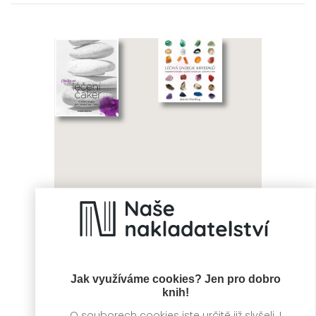
Chvilka na léčení
Léčivá energie
čaker
krystalů
Jennie Harding
Jennie Harding
Jak využíváme cookies? Jen pro dobro
knih!
O souborech cookies jste určitě již slyšeli. I