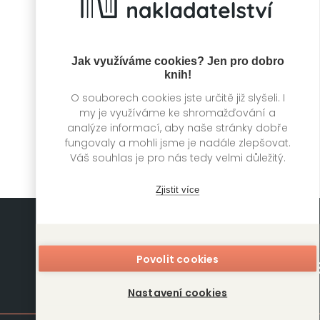
Jak využíváme cookies? Jen pro dobro
knih!
Přízeň
O souborech cookies jste určitě již slyšeli. I
Jeanette Varberg,
Jens Henrik Jensen
my je využíváme ke shromažďování a
analýze informací, aby naše stránky dobře
fungovaly a mohli jsme je nadále zlepšovat.
Váš souhlas je pro nás tedy velmi důležitý.
Zjistit více
Povolit cookies
Nastavení cookies
Mapa stránek