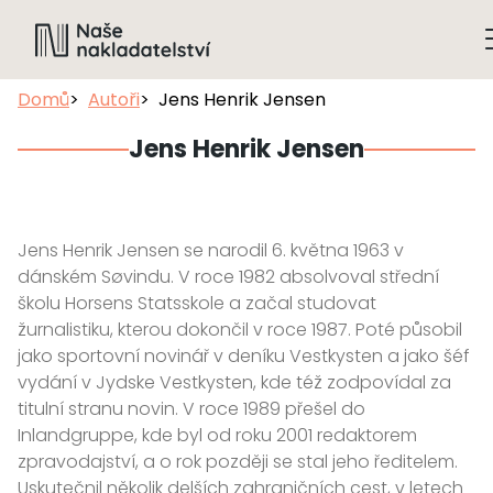
Domů
Autoři
Jens Henrik Jensen
Jens Henrik Jensen
Jens Henrik Jensen se narodil 6. května 1963 v
dánském Søvindu. V roce 1982 absolvoval střední
školu Horsens Statsskole a začal studovat
žurnalistiku, kterou dokončil v roce 1987. Poté působil
jako sportovní novinář v deníku Vestkysten a jako šéf
vydání v Jydske Vestkysten, kde též zodpovídal za
titulní stranu novin. V roce 1989 přešel do
Inlandgruppe, kde byl od roku 2001 redaktorem
zpravodajství, a o rok později se stal jeho ředitelem.
Uskutečnil několik delších zahraničních cest, v letech