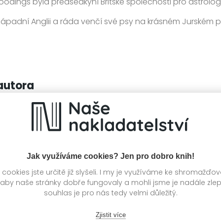
oodings byla předsedkyní Britské společnosti pro astrolo
hozápadní Anglii a ráda venčí své psy na krásném Jurském p
autora
Jak využíváme cookies? Jen pro dobro knih!
ookies jste určitě již slyšeli. I my je využíváme ke shromažďo
 aby naše stránky dobře fungovaly a mohli jsme je nadále zle
souhlas je pro nás tedy velmi důležitý.
Zjistit více