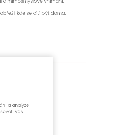
gii a mimosmyslové vnímání.
obřeží, kde se cítí být doma.
vání a analýze
pšovat. Váš