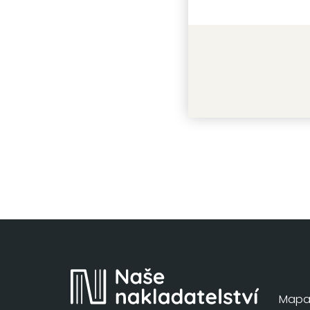
Aury: Vá
Joylina G
Mapa 