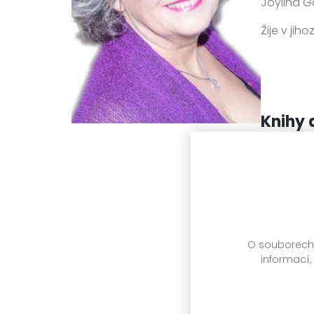
Joylina G
Žije v ji
Knihy 
O souborech c
informací,