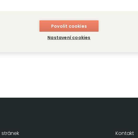
Povolit cookies
š osobní průvodce
Nastavení cookies
oodings
stránek
Kontakt