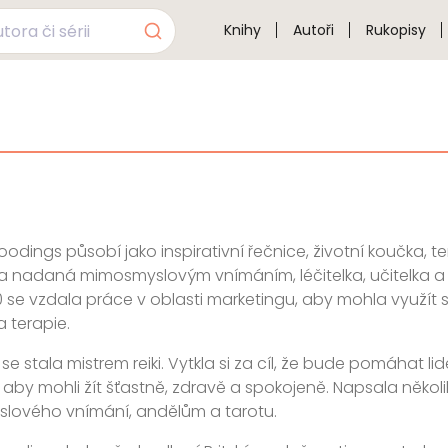
Knihy
Autoři
Rukopisy
oodings působí jako inspirativní řečnice, životní koučka, 
a nadaná mimosmyslovým vnímáním, léčitelka, učitelka a 
 se vzdala práce v oblasti marketingu, aby mohla využít s
a terapie.
 se stala mistrem reiki. Vytkla si za cíl, že bude pomáhat 
 aby mohli žít šťastně, zdravě a spokojeně. Napsala několik
lového vnímání, andělům a tarotu.