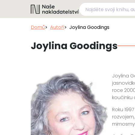
Domů
Autoři
Joylina Goodings
Joylina Goodings
Joylina G
jasnovidk
roce 2000
koučinku 
Roku 1997
rozvojem,
mimosmys