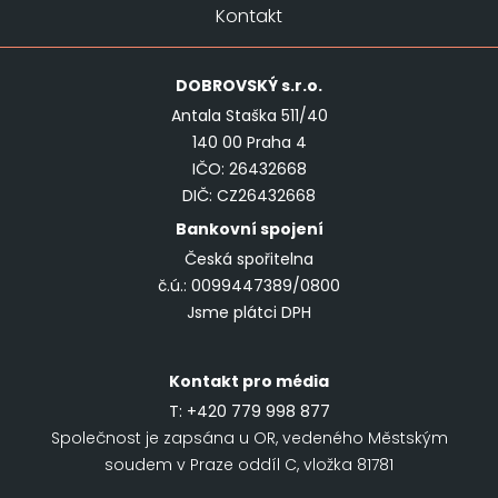
Kontakt
DOBROVSKÝ
s.r.o.
Antala Staška 511/40
140 00 Praha 4
IČO: 26432668
DIČ: CZ26432668
Bankovní spojení
Česká spořitelna
č.ú.: 0099447389/0800
Jsme plátci DPH
Kontakt pro média
T:
+420 779 998 877
Společnost je zapsána u OR, vedeného Městským
soudem v Praze oddíl C, vložka 81781