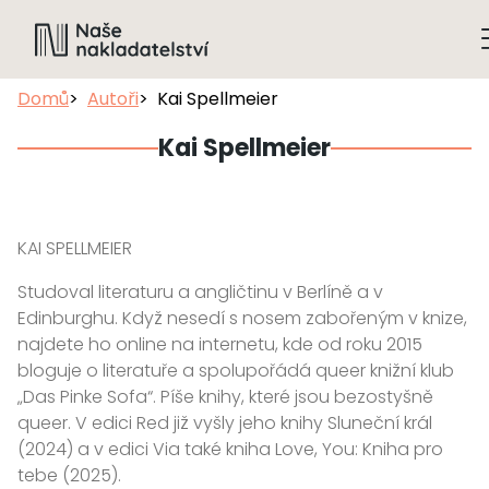
Domů
Autoři
Kai Spellmeier
Kai Spellmeier
KAI SPELLMEIER
Studoval literaturu a angličtinu v Berlíně a v
Edinburghu. Když nesedí s nosem zabořeným v knize,
najdete ho online na internetu, kde od roku 2015
bloguje o literatuře a spolupořádá queer knižní klub
„Das Pinke Sofa“. Píše knihy, které jsou bezostyšně
queer. V edici Red již vyšly jeho knihy Sluneční král
(2024) a v edici Via také kniha Love, You: Kniha pro
tebe (2025).