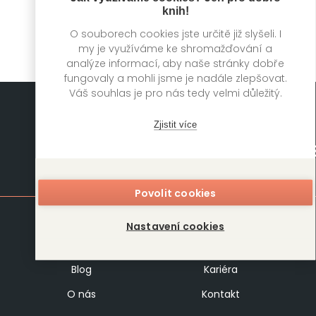
knih!
O souborech cookies jste určitě již slyšeli. I
my je využíváme ke shromažďování a
analýze informací, aby naše stránky dobře
fungovaly a mohli jsme je nadále zlepšovat.
Váš souhlas je pro nás tedy velmi důležitý.
Zjistit více
Mapa stránek
Povolit cookies
Knihy
Autoři
Nastavení cookies
Rukopisy
Foreign Rights
Blog
Kariéra
O nás
Kontakt