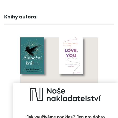
Knihy autora
Sluneční král
Love, You: Kniha
pro tebe
Kai Spellmeier
Kai Spellmeier
Jak využíváme cookies? Jen pro dobro