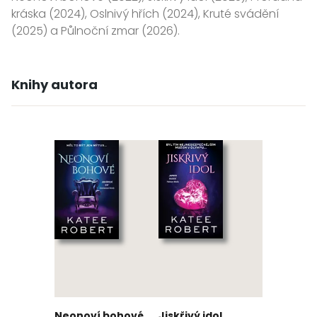
kráska (2024), Oslnivý hřích (2024), Kruté svádění
(2025) a Půlnoční zmar (2026).
Knihy autora
Neonoví bohové
Jiskřivý idol