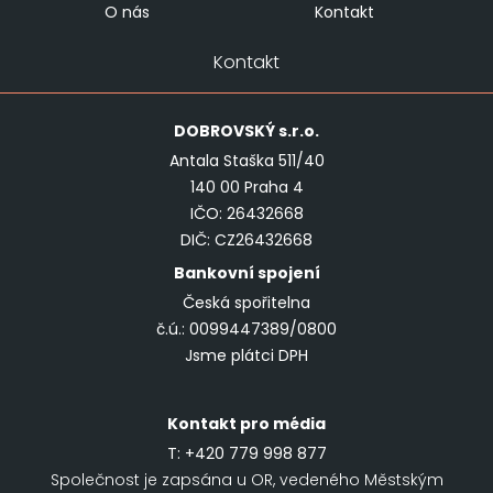
O nás
Kontakt
Kontakt
DOBROVSKÝ
s.r.o.
Antala Staška 511/40
140 00 Praha 4
IČO: 26432668
DIČ: CZ26432668
Bankovní spojení
Česká spořitelna
č.ú.: 0099447389/0800
Jsme plátci DPH
Kontakt pro média
T:
+420 779 998 877
Společnost je zapsána u OR, vedeného Městským