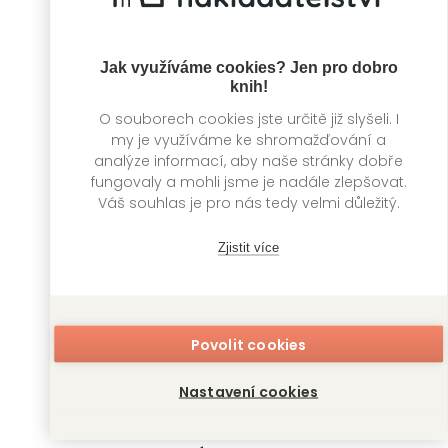
Jak využíváme cookies? Jen pro dobro
knih!
O souborech cookies jste určitě již slyšeli. I
my je využíváme ke shromažďování a
Kruté svádění
Půlnoční zmar
analýze informací, aby naše stránky dobře
fungovaly a mohli jsme je nadále zlepšovat.
Katee Robert
Katee Robert
Váš souhlas je pro nás tedy velmi důležitý.
Zjistit více
Povolit cookies
Nastavení cookies