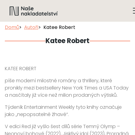
Domů
Autoři
Katee Robert
Katee Robert
KATEE ROBERT
píše moderní milostné romány a thrillery, které
pronikly mezi bestsellery New York Times a USA Today
a nasčítaly již více než milion prodaných výtisků.
Týdeník Entertainment Weekly tyto knihy označuje
jako „nepopsatelně žhavé“.
V edici Red již vyšlo šest dílů série Temný Olymp –
Neonoví bohové (2022), Jiskřivý idol (2023), Proradná