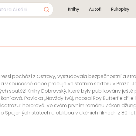
Knihy
Autoři
Rukopisy
Kressl pochází z Ostravy, vystudovala bezpečnostní a st
ě a v současné době pracuje ve státním sektoru v Praze. 
ch soutěží Knihy Dobrovský, které byly publikovány ješt
Lišaníková. Povídka „Navždy tvůj, napsal Roy Butterfield“ 
 Alcatrazu“ hororově. Ve svém prvním románu Zákon džung
o Spojených státech a oblibou v akčních filmech z 80. let