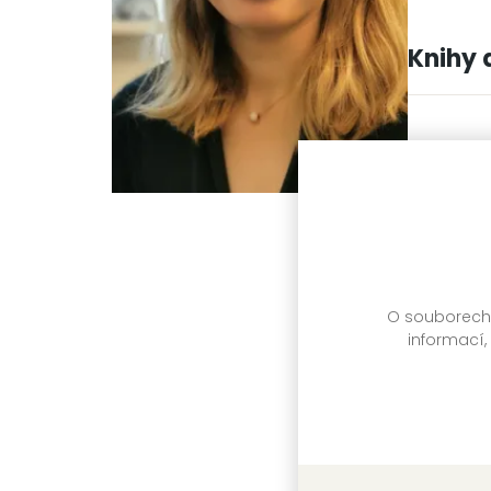
Knihy 
O souborech c
informací,
Zákon d