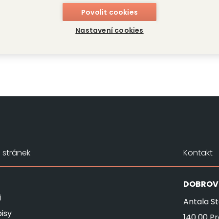
ressl
Povolit cookies
Nastavení cookies
stránek
Kontakt
DOBROV
i
Antala St
isy
140 00 P