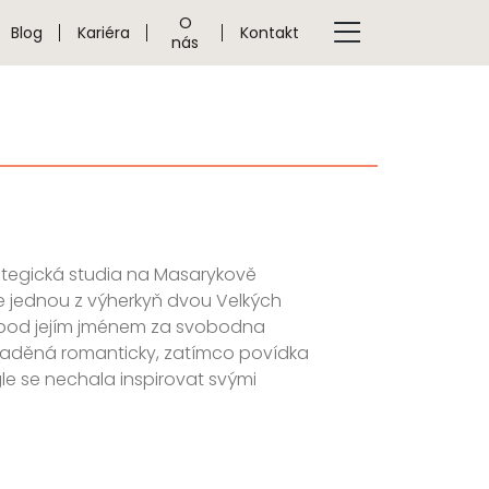
O
Blog
Kariéra
Kontakt
nás
rategická studia na Masarykově
Je jednou z výherkyň dvou Velkých
ě pod jejím jménem za svobodna
je laděná romanticky, zatímco povídka
le se nechala inspirovat svými
.