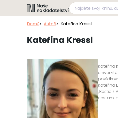
Domů
Autoři
Kateřina Kressl
Kateřina Kressl
Kateřina 
univerzit
povídkový
Kateřina 
„Bestie z
cestami p