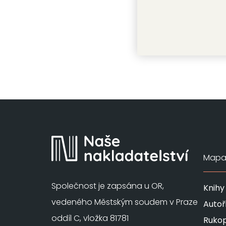
Kateřina K
Mapa 
Společnost je zapsána u OR,
Knihy
vedeného Městským soudem v Praze
Autoř
oddíl C, vložka 81781
Rukop