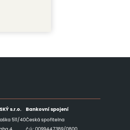
SKÝ
s.r.o.
Bankovní spojení
aška 511/40
Česká spořitelna
raha 4
č.ú.: 0099447389/0800