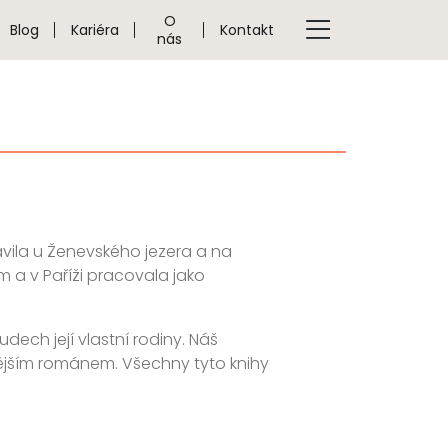
O
Blog
Kariéra
Kontakt
nás
ávila u Ženevského jezera a na
a v Paříži pracovala jako
udech její vlastní rodiny. Náš
vějším románem. Všechny tyto knihy