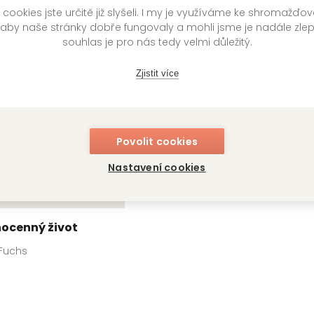
ookies jste určitě již slyšeli. I my je využíváme ke shromažďo
 Fuchs
Katharina Fuchs
Ka
 aby naše stránky dobře fungovaly a mohli jsme je nadále zle
souhlas je pro nás tedy velmi důležitý.
Zjistit více
Povolit cookies
Nastavení cookies
ocenný život
 Fuchs