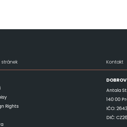
stránek
Kontakt
DOBROV
i
Antala St
isy
140 00 P
gn Rights
IČO: 264
DIČ: CZ2
ra