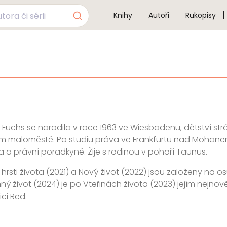
Knihy
Autoři
Rukopisy
 Fuchs se narodila v roce 1963 ve Wiesbadenu, dětství str
 maloměstě. Po studiu práva ve Frankfurtu nad Mohanem 
 a právní poradkyně. Žije s rodinou v pohoří Taunus.
hrsti života (2021) a Nový život (2022) jsou založeny na os
ý život (2024) je po Vteřinách života (2023) jejím nejno
ici Red.