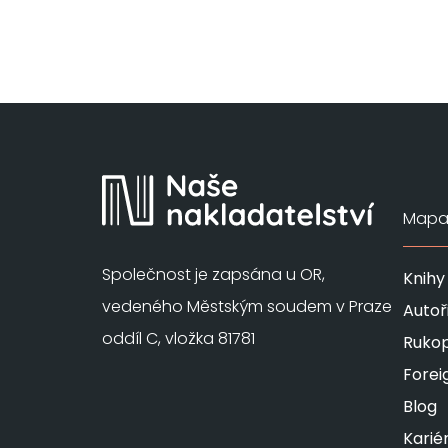
Mapa 
Společnost je zapsána u OR,
Knihy
vedeného Městským soudem v Praze
Autoř
oddíl C, vložka 81781
Rukop
Forei
Blog
Karié