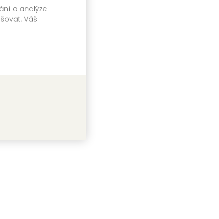
vání a analýze
tharina Fuchs
pšovat. Váš