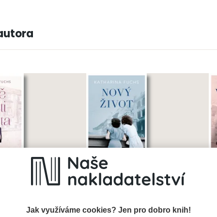
autora
 života
Nový život
V
Jak využíváme cookies? Jen pro dobro knih!