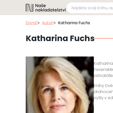
Domů
Autoři
Katharina Fuchs
Katharina Fuchs
Katharina
hesenském
advokátka
Knihy Dvě 
drahocenn
vyšly v ed