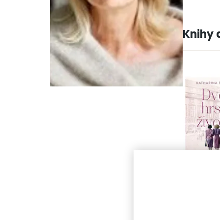
Knihy 
Dvě hrsti