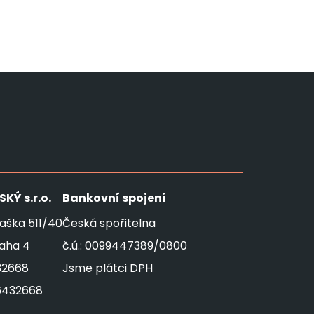
SKÝ
s.r.o.
Bankovní spojení
aška 511/40
Česká spořitelna
raha 4
č.ú.: 0099447389/0800
32668
Jsme plátci DPH
6432668