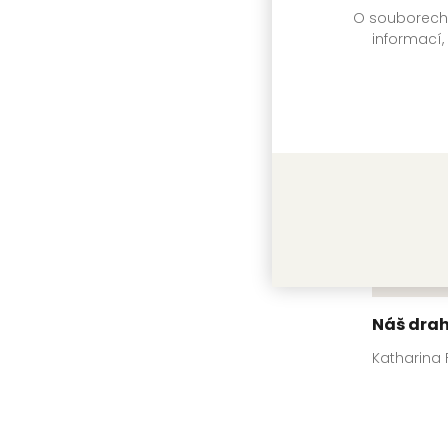
O souborech c
Katharina
informací,
Náš drah
Katharina