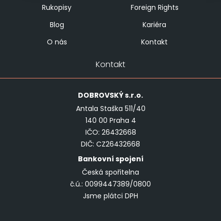
Rukopisy
Foreign Rights
Blog
Kariéra
O nás
Kontakt
Kontakt
DOBROVSKÝ
s.r.o.
Antala Staška 511/40
140 00 Praha 4
IČO: 26432668
DIČ: CZ26432668
Bankovní spojení
Česká spořitelna
č.ú.: 0099447389/0800
Jsme plátci DPH