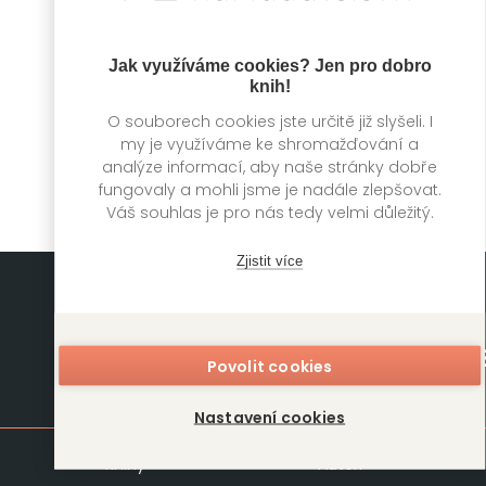
Zrzka Zvědavá:
Zrzka Zvědavá:
Oslava narozenin
Ne-zcela
Jak využíváme cookies? Jen pro dobro
pyžamový večírek
knih!
Jon Davis, Kim Kane
O souborech cookies jste určitě již slyšeli. I
Kim Kane, Jon Davis
my je využíváme ke shromažďování a
analýze informací, aby naše stránky dobře
fungovaly a mohli jsme je nadále zlepšovat.
Váš souhlas je pro nás tedy velmi důležitý.
Zjistit více
Povolit cookies
Mapa stránek
Nastavení cookies
Knihy
Autoři