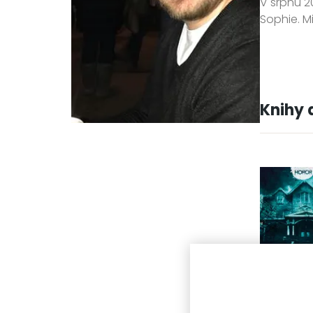
V srpnu 2
Sophie. M
Knihy 