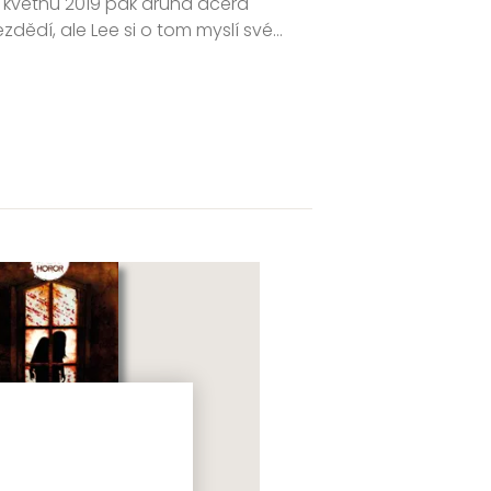
V květnu 2019 pak druhá dcera
zdědí, ale Lee si o tom myslí své…