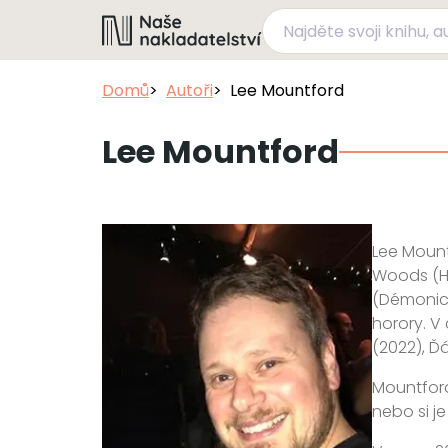
Domů
Autoři
Lee Mountford
Lee Mountford
Lee Mount
Woods (Hr
(Démonick
horory. V 
(2022), Ď
Mountford
nebo si j