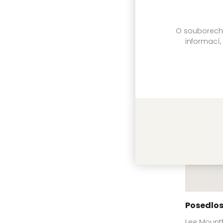
O souborech c
Sídlo hr
informací,
Lee Mount
Posedlos
Lee Mount