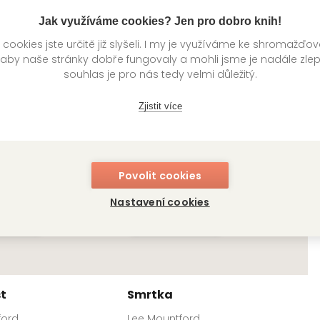
Jak využíváme cookies? Jen pro dobro knih!
ookies jste určitě již slyšeli. I my je využíváme ke shromažďo
ůzy
Ďáblovy dveře
O
 aby naše stránky dobře fungovaly a mohli jsme je nadále zle
souhlas je pro nás tedy velmi důležitý.
ford
Lee Mountford
Le
Zjistit více
Povolit cookies
Nastavení cookies
t
Smrtka
ford
Lee Mountford