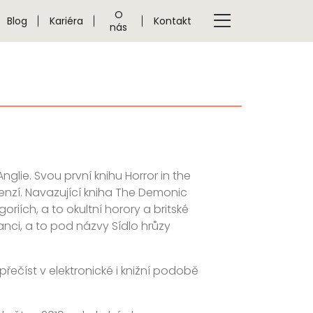
O
Blog
Kariéra
Kontakt
nás
lie. Svou první knihu Horror in the
enzí. Navazující kniha The Demonic
ích, a to okultní horory a britské
vanci, a to pod názvy Sídlo hrůzy
řečíst v elektronické i knižní podobě