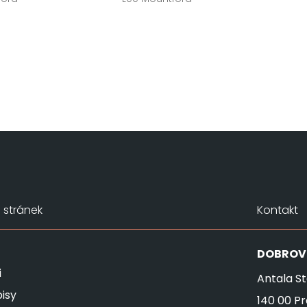
stránek
Kontakt
DOBROV
i
Antala St
isy
140 00 P