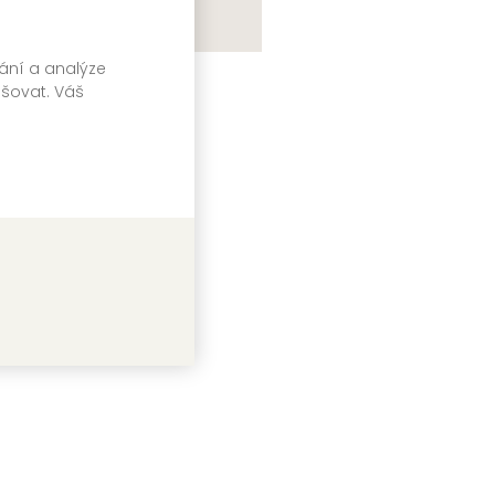
vání a analýze
čistec
pšovat. Váš
e Mountford