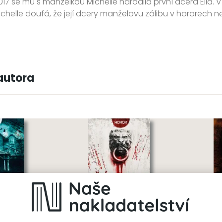
017 se mu s manželkou Michelle narodila první dcera Ella. 
ichelle doufá, že její dcery manželovu zálibu v hororech ne
autora