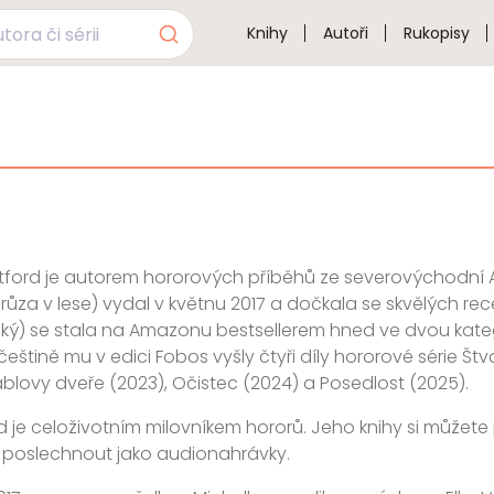
Knihy
Autoři
Rukopisy
ford je autorem hororových příběhů ze severovýchodní Ang
ůza v lese) vydal v květnu 2017 a dočkala se skvělých rec
ý) se stala na Amazonu bestsellerem hned ve dvou kategori
češtině mu v edici Fobos vyšly čtyři díly hororové série Št
áblovy dveře (2023), Očistec (2024) a Posedlost (2025).
 je celoživotním milovníkem hororů. Jeho knihy si můžete p
e poslechnout jako audionahrávky.