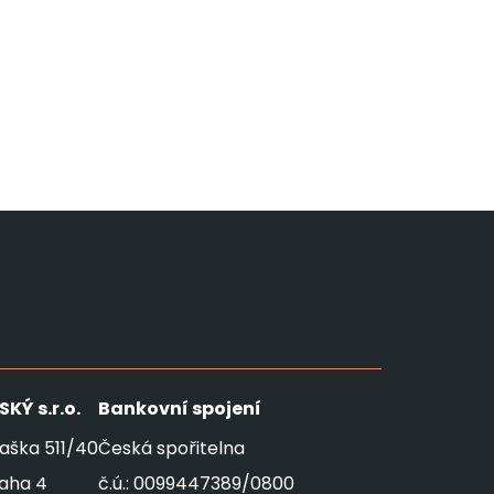
SKÝ
s.r.o.
Bankovní spojení
aška 511/40
Česká spořitelna
raha 4
č.ú.: 0099447389/0800