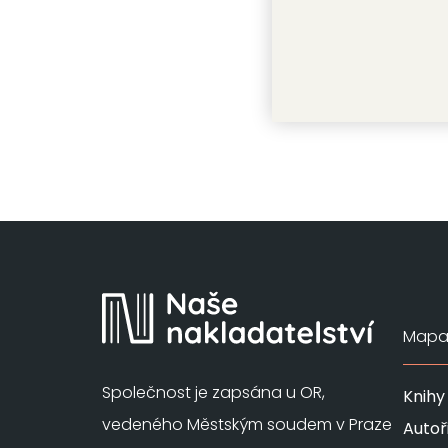
Lev Nikolaj
Mapa 
Společnost je zapsána u OR,
Knihy
vedeného Městským soudem v Praze
Autoř