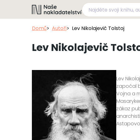
Domů
Autoři
Lev Nikolajevič Tolstoj
Lev Nikolajevič Tolst
Lev Nikola
započal b
Vojna a mí
Masarykem.
zákaz pub
anarchist
Astapovo