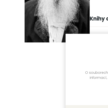
Knihy 
O souborech c
informací,
Kreutze