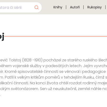
Knihy
Autoři
Rukopisy
oj
jevič Tolstoj (1828 -1910) pocházel ze starého ruského šlec
ěhem vojenské služby v padesátých letech. Jejím vyvrcho
r. Kromě spisovatelské činnosti se věnoval i pedagogice a fi
 Patřil k velkým kritikům poměrů v tehdejším Rusku, čímž si
likační činnosti. Na konci života chtěl rozdat rodinný ma
ickým světonázorem. Sen už neuskutečnil, zemřel náhle na z
.