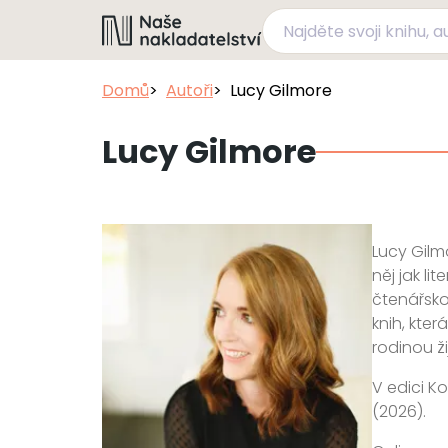
Domů
Autoři
Lucy Gilmore
Lucy Gilmore
Lucy Gilmo
něj jak li
čtenářsko
knih, kte
rodinou ž
V edici Ko
(2026).