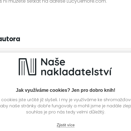
 s ní můžete setkat na adrese LucyGilmore.com.
autora
Jak využíváme cookies? Jen pro dobro knih!
ookies jste určitě již slyšeli. I my je využíváme ke shromažďo
 aby naše stránky dobře fungovaly a mohli jsme je nadále zle
souhlas je pro nás tedy velmi důležitý.
Zjistit více