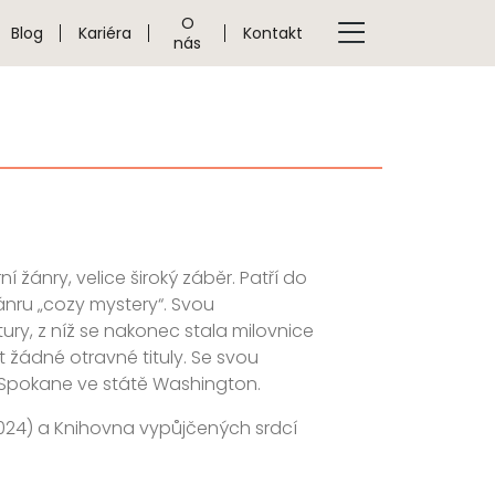
O
Blog
Kariéra
Kontakt
nás
í žánry, velice široký záběr. Patří do
žánru „cozy mystery“. Svou
ury, z níž se nakonec stala milovnice
t žádné otravné tituly. Se svou
 Spokane ve státě Washington.
 (2024) a Knihovna vypůjčených srdcí