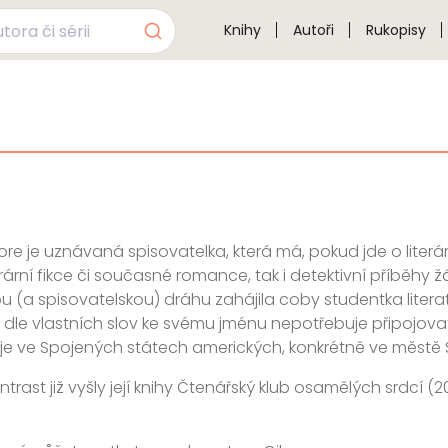
Knihy
Autoři
Rukopisy
re je uznávaná spisovatelka, která má, pokud jde o literárn
terární fikce či současné romance, tak i detektivní příběhy 
u (a spisovatelskou) dráhu zahájila coby studentka literat
rá dle vlastních slov ke svému jménu nepotřebuje připojova
ije ve Spojených státech amerických, konkrétně ve městě
ntrast již vyšly její knihy Čtenářský klub osamělých srdcí