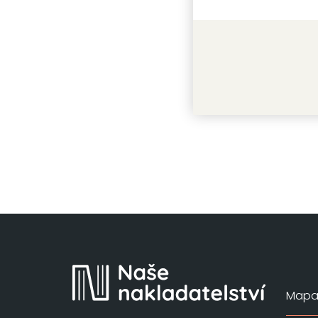
Čtenářs
srdcí
Lucy Gilm
Mapa 