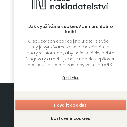
Jak využíváme cookies? Jen pro dobro
knih!
Šangri-lu jsem v
Tibetu nenašla
O souborech cookies jste určitě již slyšeli. I
my je využíváme ke shromažďování a
Ludmila Šimková
analýze informací, aby naše stránky dobře
fungovaly a mohli jsme je nadále zlepšovat.
Váš souhlas je pro nás tedy velmi důležitý.
Zjistit více
Povolit cookies
Nastavení cookies
Mapa stránek