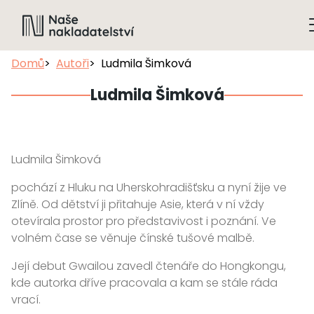
Domů
Autoři
Ludmila Šimková
Ludmila Šimková
Ludmila Šimková
pochází z Hluku na Uherskohradišťsku a nyní žije ve
Zlíně. Od dětství ji přitahuje Asie, která v ní vždy
otevírala prostor pro představivost i poznání. Ve
volném čase se věnuje čínské tušové malbě.
Její debut Gwailou zavedl čtenáře do Hongkongu,
kde autorka dříve pracovala a kam se stále ráda
vrací.