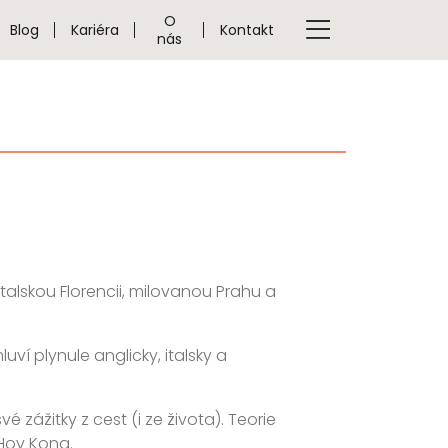
O
Blog
Kariéra
Kontakt
nás
alskou Florencii, milovanou Prahu a
í plynule anglicky, italsky a
zážitky z cest (i ze života). Teorie
 Hov Kong.