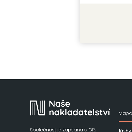
Teorie b
Magdalen
Mapa 
Společnost je zapsána u OR,
Knihy