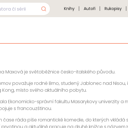
Knihy
Autoři
Rukopisy
a Maxová je světoběžnice česko-italského původu.
omov považuje rodné Brno, studený Jablonec nad Nisou, it
 Kong, místo svého aktuálního pobytu.
la Ekonomicko-správní fakultu Masarykovy univerzity a mluv
bojuje s francouzštinou.
 čase ráda píše romantické komedie, do kterých vkládá své 
ejí prvotinou a aktuálně pracuje na druhé knížce s názvem