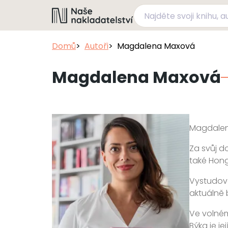
Domů
Autoři
Magdalena Maxová
Magdalena Maxová
Magdalen
Za svůj d
také Hong
Vystudova
aktuálně 
Ve volném
Býka je j