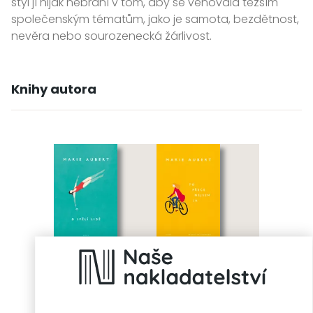
styl jí nijak nebrání v tom, aby se věnovala těžším
společenským tématům, jako je samota, bezdětnost,
nevěra nebo sourozenecká žárlivost.
Knihy autora