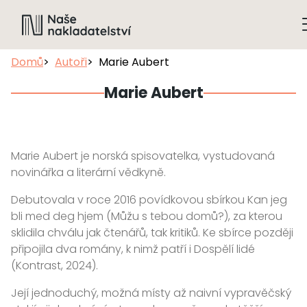
Domů
Autoři
Marie Aubert
Marie Aubert
Marie Aubert je norská spisovatelka, vystudovaná
novinářka a literární vědkyně.
Debutovala v roce 2016 povídkovou sbírkou Kan jeg
bli med deg hjem (Můžu s tebou domů?), za kterou
sklidila chválu jak čtenářů, tak kritiků. Ke sbírce později
připojila dva romány, k nimž patří i Dospělí lidé
(Kontrast, 2024).
Její jednoduchý, možná místy až naivní vypravěčský