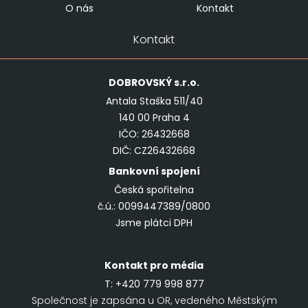
O nás
Kontakt
Kontakt
DOBROVSKÝ
s.r.o.
Antala Staška 511/40
140 00 Praha 4
IČO: 26432668
DIČ: CZ26432668
Bankovní spojení
Česká spořitelna
č.ú.: 0099447389/0800
Jsme plátci DPH
Kontakt pro média
T:
+420 779 998 877
Společnost je zapsána u OR, vedeného Městským