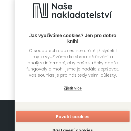
Jak využíváme cookies? Jen pro dobro
knih!
O souborech cookies jste určitě již slyšeli. I
Malý lhář
Znovu
my je využíváme ke shromažďování a
analýze informací, aby naše stránky dobře
Mitch Albom
Mitch Albom
fungovaly a mohli jsme je nadále zlepšovat.
Váš souhlas je pro nás tedy velmi důležitý.
Zjistit více
Povolit cookies
Nastavení cookies