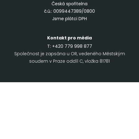
Česká spořitelna
č.ú.: 0099447389/0800
Jsme plátci DPH
Kontakt pro média
T:
+420 779 998 877
Společnost je zapsána u OR, vedeného Městským
soudem v Praze oddíl C, vložka 81781