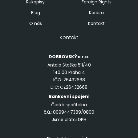
Rukopisy
Foreign Rights
Blog
Kariéra
O nás
Kontakt
Kontakt
DOBROVSKÝ
s.r.o.
Antala Staška 511/40
140 00 Praha 4
IČO: 26432668
DIČ: CZ26432668
Bankovní spojení
Česká spořitelna
č.ú.: 0099447389/0800
Jsme plátci DPH