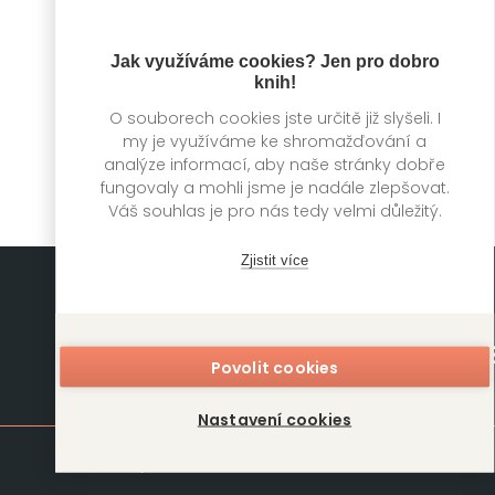
Jak využíváme cookies? Jen pro dobro
Harro a Libertas
Na tripu
knih!
Norman Ohler
Norman Ohler
O souborech cookies jste určitě již slyšeli. I
my je využíváme ke shromažďování a
analýze informací, aby naše stránky dobře
fungovaly a mohli jsme je nadále zlepšovat.
Váš souhlas je pro nás tedy velmi důležitý.
Zjistit více
Povolit cookies
Mapa stránek
Nastavení cookies
Knihy
Autoři