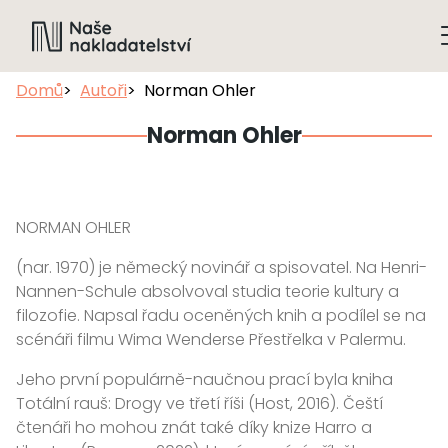
Domů
Autoři
Norman Ohler
Norman Ohler
NORMAN OHLER
(nar. 1970) je německý novinář a spisovatel. Na Henri-
Nannen-Schule absolvoval studia teorie kultury a
filozofie. Napsal řadu oceněných knih a podílel se na
scénáři filmu Wima Wenderse Přestřelka v Palermu.
Jeho první populárně-naučnou prací byla kniha
Totální rauš: Drogy ve třetí říši (Host, 2016). Čeští
čtenáři ho mohou znát také díky knize Harro a