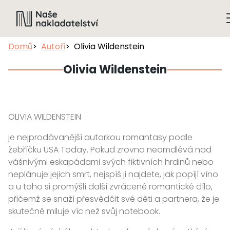
Domů
Autoři
Olivia Wildenstein
Olivia Wildenstein
OLIVIA WILDENSTEIN
je nejprodávanější autorkou romantasy podle
žebříčku USA Today. Pokud zrovna neomdlévá nad
vášnivými eskapádami svých fiktivních hrdinů nebo
neplánuje jejich smrt, nejspíš ji najdete, jak popíjí víno
a u toho si promýšlí další zvrácené romantické dílo,
přičemž se snaží přesvědčit své děti a partnera, že je
skutečně miluje víc než svůj notebook.