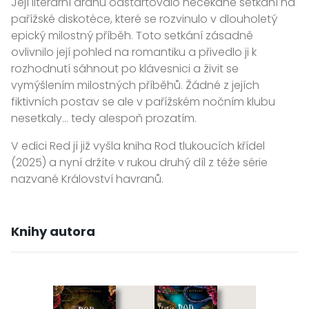
Její literární dráhu odstartovalo nečekané setkání na
pařížské diskotéce, které se rozvinulo v dlouholetý
epický milostný příběh. Toto setkání zásadně
ovlivnilo její pohled na romantiku a přivedlo ji k
rozhodnutí sáhnout po klávesnici a živit se
vymýšlením milostných příběhů. Žádné z jejích
fiktivních postav se ale v pařížském nočním klubu
nesetkaly… tedy alespoň prozatím.
V edici Red jí již vyšla kniha Rod tlukoucích křídel
(2025) a nyní držíte v rukou druhý díl z téže série
nazvané Království havranů.
Knihy autora