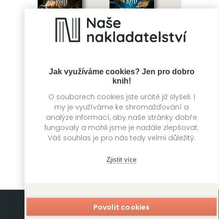
Jak využíváme cookies? Jen pro dobro
knih!
O souborech cookies jste určitě již slyšeli. I
Rod tlukoucích
Rod bijících srdcí
my je využíváme ke shromažďování a
křídel
analýze informací, aby naše stránky dobře
Olivia Wildenstein
fungovaly a mohli jsme je nadále zlepšovat.
Olivia Wildenstein
Váš souhlas je pro nás tedy velmi důležitý.
Zjistit více
Povolit cookies