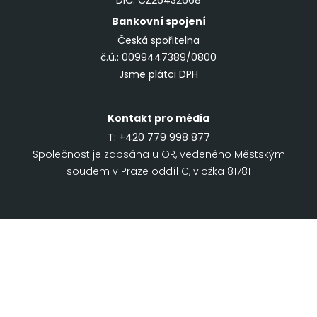
DIČ: CZ26432668
Bankovní spojení
Česká spořitelna
č.ú.: 0099447389/0800
Jsme plátci DPH
Kontakt pro média
T:
+420 779 998 877
Společnost je zapsána u OR, vedeného Městským
soudem v Praze oddíl C, vložka 81781