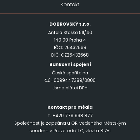
Kontakt
DOBROVSKÝ
s.r.o.
Antala Staška 511/40
140 00 Praha 4
IČO: 26432668
DIČ: CZ26432668
Bankovní spojení
Česká spořitelna
č.ú.: 0099447389/0800
Jsme plátci DPH
Kontakt pro média
T:
+420 779 998 877
Společnost je zapsána u OR, vedeného Městským
soudem v Praze oddíl C, vložka 81781