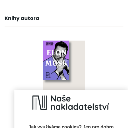
Knihy autora
Elon Musk: Muž,
který nezná hranic
Olivier Lascar
Jak využíváme cookies? Jen pro dobro