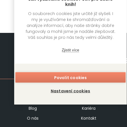
knih!
O souborech cookies jste určitě již slyšeli. I
my je využíváme ke shromažďování a
analýze informací, aby naše stránky dobře
fungovaly a mohli jsme je nadále zlepšovat.
Váš souhlas je pro nás tedy velmi důležitý.
Zjistit více
Mapa stránek
Povolit cookies
Knihy
Autoři
Nastavení cookies
Rukopisy
Foreign Rights
Blog
Kariéra
O nás
Kontakt