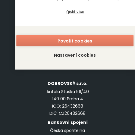
Mapa stránek
Zjistit více
Knihy
Autoři
Rukopisy
Foreign Rights
Blog
Kariéra
Povolit cookies
O nás
Kontakt
Nastavení cookies
Kontakt
DOBROVSKÝ
s.r.o.
Antala Staška 511/40
140 00 Praha 4
IČO: 26432668
DIČ: CZ26432668
Bankovní spojení
Česká spořitelna