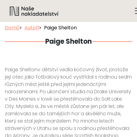
Domů
Autoři
Paige Shelton
Paige Shelton
Paige Sheltonv dětství vedla kočovný život, protože
její otec jako fotbalový kouč vystřídal s rodinou sedm
různých měst ještě před jejími jedenáctými
narozeninami. Po ukončení studia na Drake University
v Des Moines v Iowě se přestěhovala do Salt Lake
City. Myslela si, že ve městě zůstane jen pár let, ale
zamilovala se do tamějších hor a skvělého muže,
který se stal jejím manželem. Po mnoha letech
strávených v Utahu se spolu s rodinou přestěhovala
do Arizony. Je autorkou série Scottish Bookshop