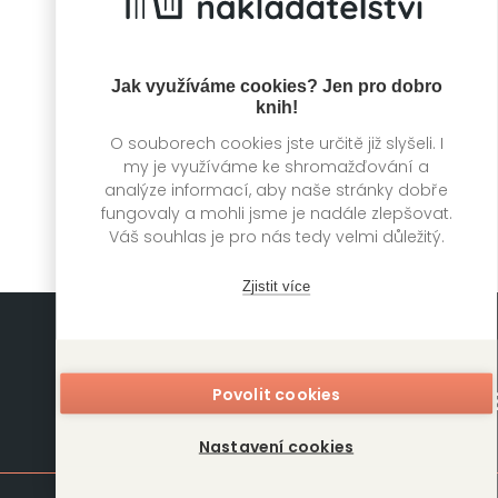
Jak využíváme cookies? Jen pro dobro
knih!
Tenký led
O souborech cookies jste určitě již slyšeli. I
Paige Shelton
my je využíváme ke shromažďování a
analýze informací, aby naše stránky dobře
fungovaly a mohli jsme je nadále zlepšovat.
Váš souhlas je pro nás tedy velmi důležitý.
Zjistit více
Povolit cookies
Mapa stránek
Nastavení cookies