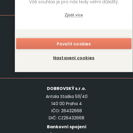
Váš souhlas je pro nás tedy velmi důležitý.
Mapa stránek
Zjistit více
Knihy
Autoři
Rukopisy
Foreign Rights
Povolit cookies
Blog
Kariéra
O nás
Kontakt
Nastavení cookies
Kontakt
DOBROVSKÝ
s.r.o.
Antala Staška 511/40
140 00 Praha 4
IČO: 26432668
DIČ: CZ26432668
Bankovní spojení