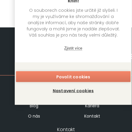
knih!
O souborech cookies jste určitě již slyšeli. I
my je využíváme ke shromažďování a
analýze informací, aby naše stránky dobře
fungovaly a mohli jsme je nadále zlepšovat.
Váš souhlas je pro nás tedy velmi důležitý.
Zjistit více
Mapa stránek
Povolit cookies
Knihy
Autoři
Nastavení cookies
Rukopisy
Foreign Rights
Blog
Kariéra
O nás
Kontakt
Kontakt