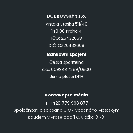
DOBROVSKÝ
s.r.o.
Antala Staška 511/40
140 00 Praha 4
IČO: 26432668
DIČ: CZ26432668
Bankovní spojení
Česká spořitelna
č.ú.: 0099447389/0800
Jsme plátci DPH
Kontakt pro média
T:
+420 779 998 877
Společnost je zapsána u OR, vedeného Městským
soudem v Praze oddíl C, vložka 81781