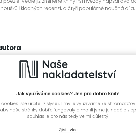
 a poezie. Vedle již zmíněné knihy Psí hvězdy napsal dva da
oušků i kladných recenzí, a čtyři populárně naučná díla, 
autora
Jak využíváme cookies? Jen pro dobro knih!
ookies jste určitě již slyšeli. I my je využíváme ke shromažďo
 aby naše stránky dobře fungovaly a mohli jsme je nadále zle
souhlas je pro nás tedy velmi důležitý.
Zjistit více