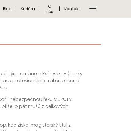
O
Blog
Kariéra
Kontakt
nás
 úspěšným románem Psí hvězdy (česky
t jako profesionální kajakář, přičemž
Peru.
okořili nebezpečnou řeku Muksu v
, přišel o pět mužů z celkových
, kde získal magisterský titul z