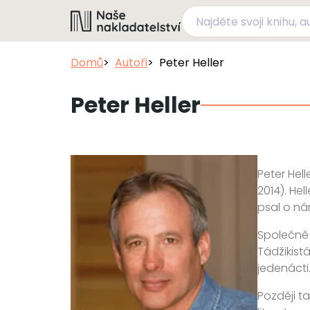
Domů
Autoři
Peter Heller
Peter Heller
Peter Hel
2014). Hel
psal o ná
Společně 
Tádžikist
jedenácti
Později t