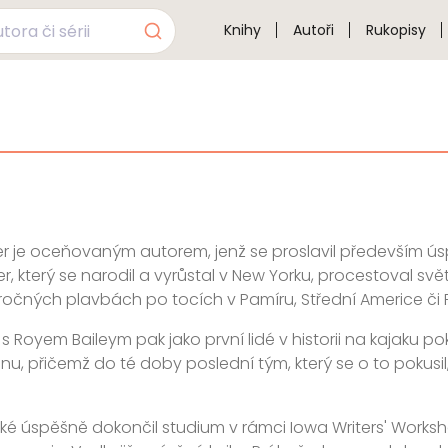
Knihy
Autoři
Rukopisy
ler je oceňovaným autorem, jenž se proslavil především
ler, který se narodil a vyrůstal v New Yorku, procestoval svě
ročných plavbách po tocích v Pamíru, Střední Americe či 
s Royem Baileym pak jako první lidé v historii na kajaku p
ánu, přičemž do té doby poslední tým, který se o to pokusil
.
aké úspěšně dokončil studium v rámci Iowa Writers' Workshop