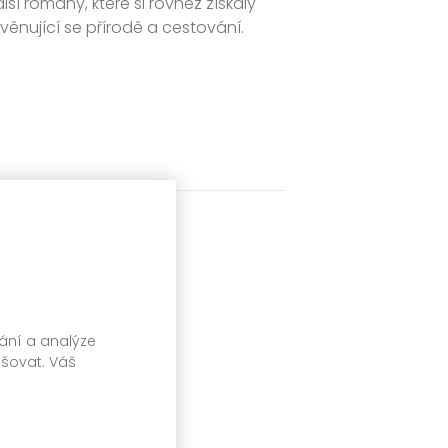
lší romány, které si rovněž získaly
věnující se přírodě a cestování.
vání a analýze
pšovat. Váš