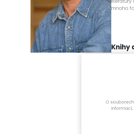
literatury
mnoho fan
Knihy 
O souborech c
informací,