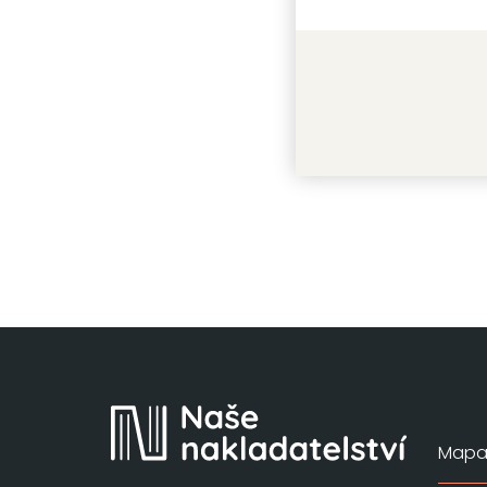
Řeka
Peter Helle
Mapa 