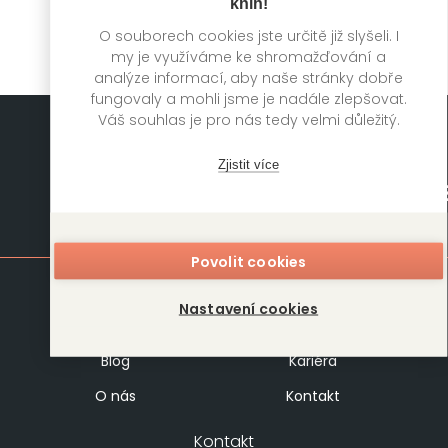
knih!
O souborech cookies jste určitě již slyšeli. I
my je využíváme ke shromažďování a
analýze informací, aby naše stránky dobře
fungovaly a mohli jsme je nadále zlepšovat.
Váš souhlas je pro nás tedy velmi důležitý.
Zjistit více
Mapa stránek
Povolit cookies
Knihy
Autoři
Nastavení cookies
Rukopisy
Foreign Rights
Blog
Kariéra
O nás
Kontakt
Kontakt