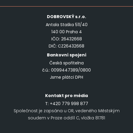
DOBROVSKÝ
s.r.o.
Antala Staška 511/40
140 00 Praha 4
IČO: 26432668
DIČ: CZ26432668
Bankovní spojení
Česká spořitelna
č.ú.: 0099447389/0800
Jsme plátci DPH
Kontakt pro média
T:
+420 779 998 877
Společnost je zapsána u OR, vedeného Městským
soudem v Praze oddíl C, vložka 81781