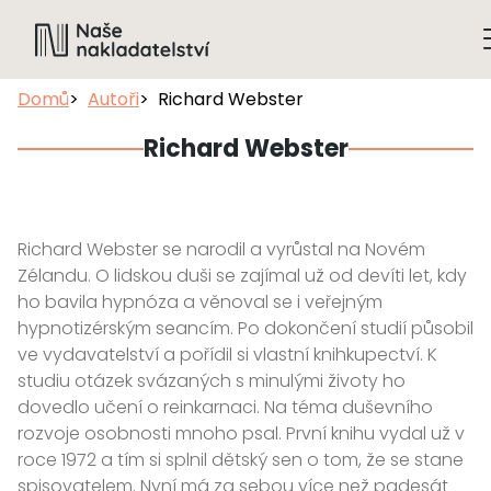
Domů
Autoři
Richard Webster
Richard Webster
Richard Webster se narodil a vyrůstal na Novém
Zélandu. O lidskou duši se zajímal už od devíti let, kdy
ho bavila hypnóza a věnoval se i veřejným
hypnotizérským seancím. Po dokončení studií působil
ve vydavatelství a pořídil si vlastní knihkupectví. K
studiu otázek svázaných s minulými životy ho
dovedlo učení o reinkarnaci. Na téma duševního
rozvoje osobnosti mnoho psal. První knihu vydal už v
roce 1972 a tím si splnil dětský sen o tom, že se stane
spisovatelem. Nyní má za sebou více než padesát