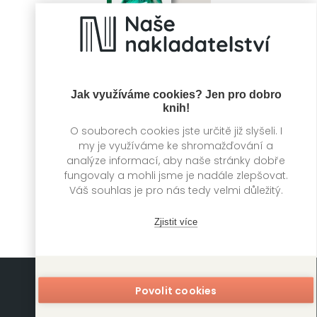
Jak využíváme cookies? Jen pro dobro
knih!
O souborech cookies jste určitě již slyšeli. I
Jak pracovat s
my je využíváme ke shromažďování a
krystalem
analýze informací, aby naše stránky dobře
Richard Webster
fungovaly a mohli jsme je nadále zlepšovat.
Váš souhlas je pro nás tedy velmi důležitý.
Zjistit více
Povolit cookies