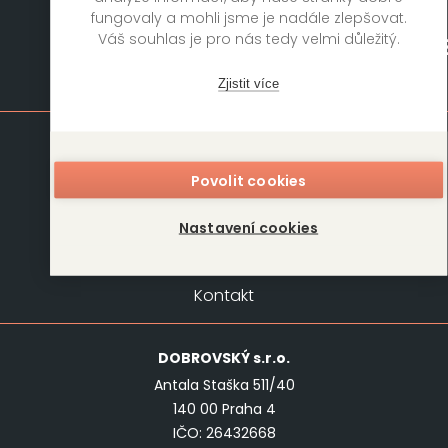
fungovaly a mohli jsme je nadále zlepšovat.
Váš souhlas je pro nás tedy velmi důležitý.
Mapa stránek
Zjistit více
Knihy
Autoři
Rukopisy
Foreign Rights
Povolit cookies
Blog
Kariéra
Nastavení cookies
O nás
Kontakt
Kontakt
DOBROVSKÝ
s.r.o.
Antala Staška 511/40
140 00 Praha 4
IČO: 26432668