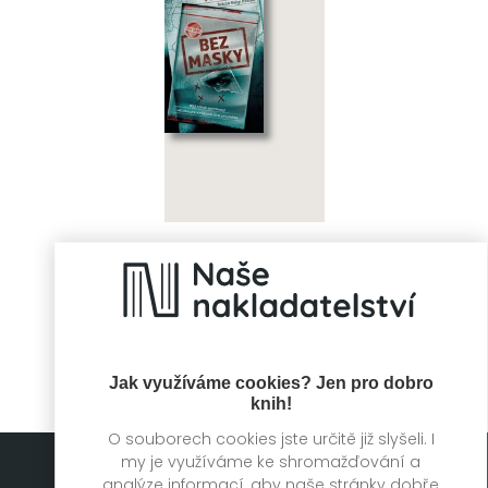
Bez masky
Paul Holes, Robin
Gaby Fisher
Jak využíváme cookies? Jen pro dobro
knih!
O souborech cookies jste určitě již slyšeli. I
my je využíváme ke shromažďování a
analýze informací, aby naše stránky dobře